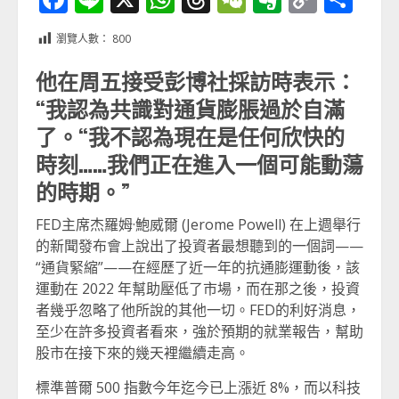
Link
享
瀏覽人數：
800
他在周五接受彭博社採訪時表示：
“我認為共識對通貨膨脹過於自滿
了。“我不認為現在是任何欣快的
時刻……我們正在進入一個可能動蕩
的時期。”
FED主席杰羅姆·鮑威爾 (Jerome Powell) 在上週舉行
的新聞發布會上說出了投資者最想聽到的一個詞——
“通貨緊縮”——在經歷了近一年的抗通膨運動後，該
運動在 2022 年幫助壓低了市場，而在那之後，投資
者幾乎忽略了他所說的其他一切。FED的利好消息，
至少在許多投資者看來，強於預期的就業報告，幫助
股市在接下來的幾天裡繼續走高。
標準普爾 500 指數今年迄今已上漲近 8%，而以科技