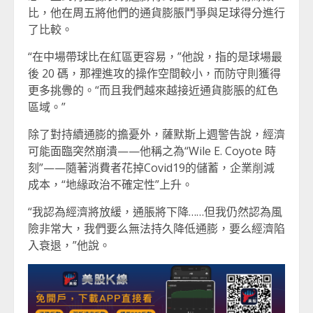
比，他在周五將他們的通貨膨脹鬥爭與足球得分進行
了比較。
“在中場帶球比在紅區更容易，”他說，指的是球場最
後 20 碼，那裡進攻的操作空間較小，而防守則獲得
更多挑釁的。“而且我們越來越接近通貨膨脹的紅色
區域。”
除了對持續通膨的擔憂外，薩默斯上週警告說，經濟
可能面臨突然崩潰——他稱之為“Wile E. Coyote 時
刻”——隨著消費者花掉Covid19的儲蓄，企業削減
成本，“地緣政治不確定性”上升。
“我認為經濟將放緩，通脹將下降……但我仍然認為風
險非常大，我們要么無法持久降低通膨，要么經濟陷
入衰退，”他說。