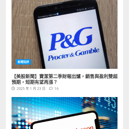
新聞短評
【美股新聞】寶潔第二季財報出爐，銷售與盈利雙超
預期，短期有望再漲？
2025 年 1 月 23 日
16