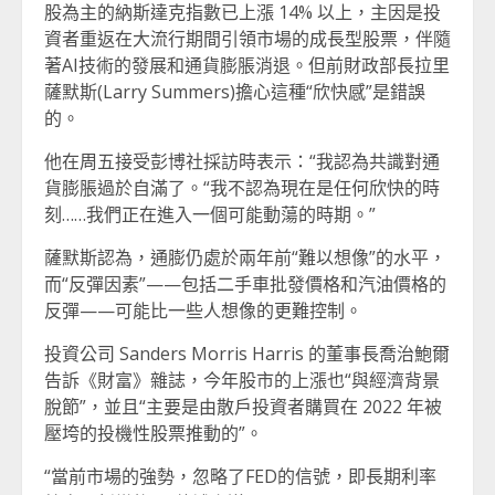
股為主的納斯達克指數已上漲 14% 以上，主因是投
資者重返在大流行期間引領市場的成長型股票，伴隨
著AI技術的發展和通貨膨脹消退。但前財政部長拉里
薩默斯(Larry Summers)擔心這種“欣快感”是錯誤
的。
他在周五接受彭博社採訪時表示：“我認為共識對通
貨膨脹過於自滿了。“我不認為現在是任何欣快的時
刻……我們正在進入一個可能動蕩的時期。”
薩默斯認為，通膨仍處於兩年前“難以想像”的水平，
而“反彈因素”——包括二手車批發價格和汽油價格的
反彈——可能比一些人想像的更難控制。
投資公司 Sanders Morris Harris 的董事長喬治鮑爾
告訴《財富》雜誌，今年股市的上漲也“與經濟背景
脫節”，並且“主要是由散戶投資者購買在 2022 年被
壓垮的投機性股票推動的”。
“當前市場的強勢，忽略了FED的信號，即長期利率