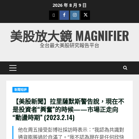
Skip
2026 年 8 月 9 日
to
下
Facebook
Instagram
Twitter
content
載
美股放大鏡 MAGNIFIER
美
股
全台最大美股研究報告平台
K
線
Primary
Menu
新聞短評
【美股新聞】拉里薩默斯警告說，現在不
是投資者“興奮”的時候——市場正走向
“動盪時期” (2023.2.14)
他在周五接受彭博社採訪時表示：“我認為共識對
通貨膨脹過於自滿了。“我不認為現在是任何欣快