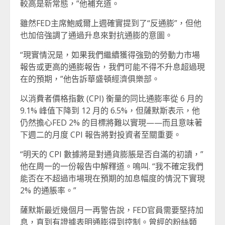
較高是新常態，”他補充道。
雖然FED主席鮑威爾上週確實提到了“反通膨”，但他
也加倍強調了通過升息來對抗通膨的意圖。
“現實情況是，如果我們繼續獲得強勁的勞動力市場
報告或更高的通膨報告，我們可能不得不升息超過現
在的預期，”他告訴華盛頓經濟俱樂部。
以消費者價格指數 (CPI) 衡量的同比通膨率從 6 月的
9.1% 峰值下降到 12 月的 6.5%，但薩默斯表示，他
仍然擔心FED 2% 的目標將難以實現——而且意味著
下週二的月度 CPI 報告將對投資者至關重要。
“明天的 CPI 數據將是對通貨膨脹是否自滿的初讀，”
他在周一的一份報告中解釋道。鳴叫. “我不確定我們
能否在不超過市場現在預期的加息幅度的情況下實現
2% 的通脹率。”
薩默斯最近幾個月一再警告說，FED官員需要堅持加
息，直到有證據表明通膨得到控制。曾經的粉絲類