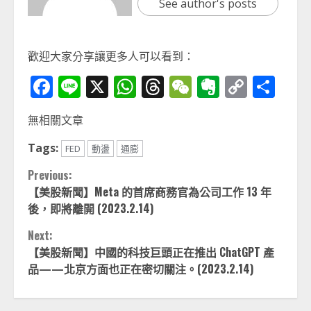
See author's posts
歡迎大家分享讓更多人可以看到：
Facebook
Line
X
WhatsApp
Threads
WeChat
Evernot
Copy
分
Link
享
無相關文章
Tags:
FED
動盪
通膨
Continue
Previous:
【美股新聞】Meta 的首席商務官為公司工作 13 年
Reading
後，即將離開 (2023.2.14)
Next:
【美股新聞】中國的科技巨頭正在推出 ChatGPT 產
品——北京方面也正在密切關注。(2023.2.14)