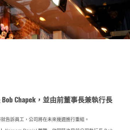
note
py
分
nk
享
Bob Chapek，並由前董事長兼執行長
 24 小時就告訴員工，公司將在未來幾週進行重組。