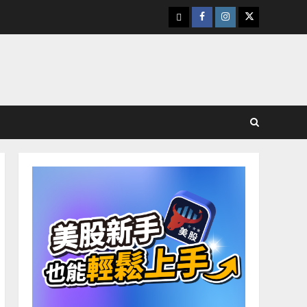
下
Facebook
Instagram
Twitter
載
美
股
K
線