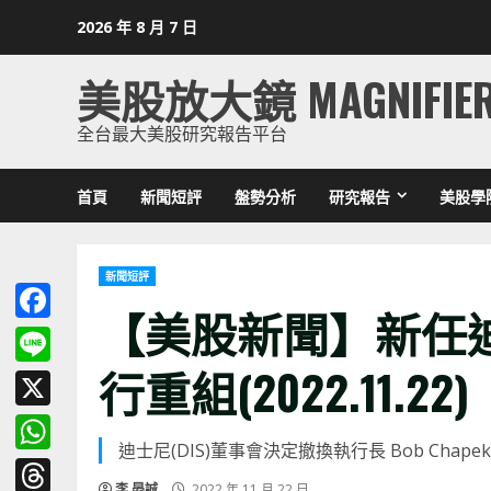
Skip
2026 年 8 月 7 日
to
content
美股放大鏡 MAGNIFIE
全台最大美股研究報告平台
首頁
新聞短評
盤勢分析
研究報告
美股學
新聞短評
【美股新聞】新任迪
Facebook
行重組(2022.11.22)
Line
X
迪士尼(DIS)董事會決定撤換執行長 Bob Chape
WhatsApp
李 晏誠
2022 年 11 月 22 日