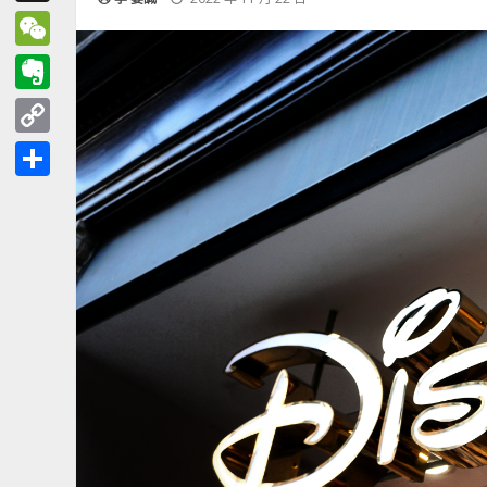
Threads
WeChat
Evernote
Copy
Link
分
享