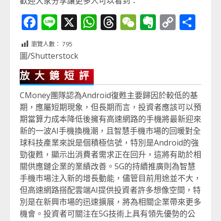
歡迎大家分享讓更多人可以看到：
Facebook
Line
X
WhatsApp
Threads
WeChat
Evernot
Copy
分
Link
享
瀏覽人數：
795
圖/Shutterstock
放大鏡短評
CMoney團隊認為Android復甦主要歸因於較低的基
期，應屬短期現象，但長期而言，投資者應該可以預
期當算力成本降低後擁有高速網路的手機將最新迎來
新的一波AI手機換機潮，且智慧手機市場的回暖對全
球科技產業來說是個積極信號，特別是Android的強
勁復甦，顯示出消費者需求正在回升，這將有助於相
關供應鏈企業的業績改善。5G的持續推廣則為智慧
手機市場注入新的增長動能，儘管目前用途並不大，
但高速網路搭配雲端AI提供投資者許多想像空間，特
別是在新興市場的迅速擴展，將為相關企業帶來更多
機會。投資者可關注在5G技術上具有領先優勢的公