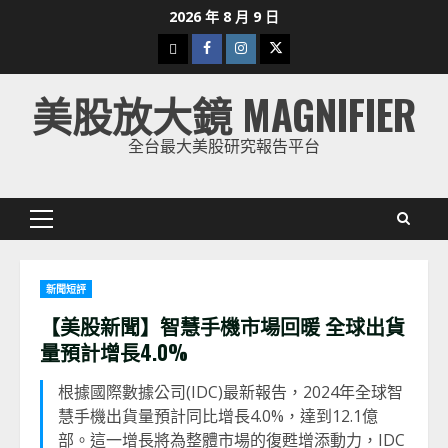
Skip
2026 年 8 月 9 日
to
下
Facebook
Instagram
Twitter
content
載
美股放大鏡 MAGNIFIER
美
股
全台最大美股研究報告平台
K
線
Primary
Menu
新聞短評
【美股新聞】智慧手機市場回暖 全球出貨
量預計增長4.0%
根據國際數據公司(IDC)最新報告，2024年全球智
慧手機出貨量預計同比增長4.0%，達到12.1億
部。這一增長將為整體市場的復甦增添動力，IDC