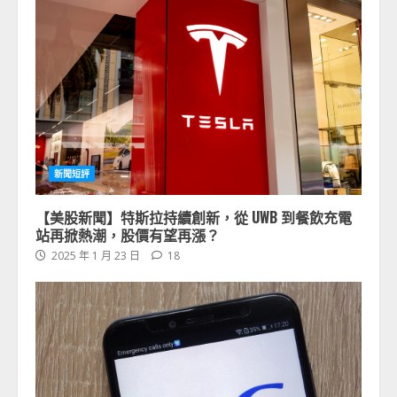
新聞短評
【美股新聞】特斯拉持續創新，從 UWB 到餐飲充電
站再掀熱潮，股價有望再漲？
2025 年 1 月 23 日
18