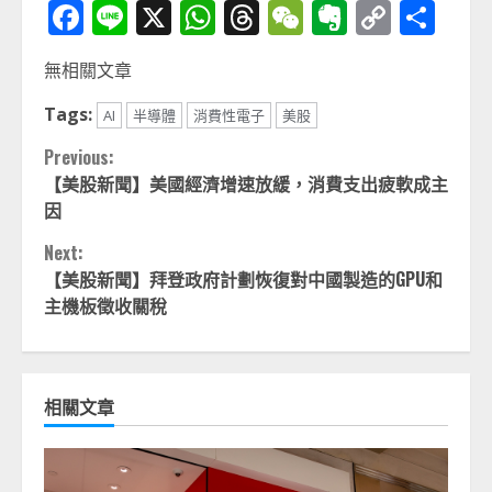
Facebook
Line
X
WhatsApp
Threads
WeChat
Evernot
Copy
分
Link
享
無相關文章
Tags:
AI
半導體
消費性電子
美股
Continue
Previous:
【美股新聞】美國經濟增速放緩，消費支出疲軟成主
Reading
因
Next:
【美股新聞】拜登政府計劃恢復對中國製造的GPU和
主機板徵收關稅
相關文章