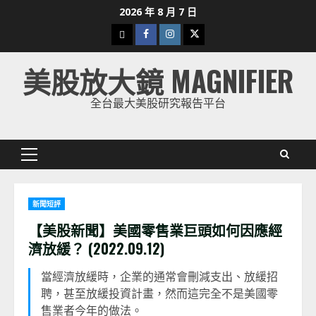
Skip
2026 年 8 月 7 日
to
下
Facebook
Instagram
Twitter
content
載
美股放大鏡 MAGNIFIER
美
股
全台最大美股研究報告平台
K
線
Primary
Menu
新聞短評
【美股新聞】美國零售業巨頭如何因應經
濟放緩？ (2022.09.12)
當經濟放緩時，企業的通常會刪減支出、放緩招
聘，甚至放緩投資計畫，然而這完全不是美國零
售業者今年的做法。