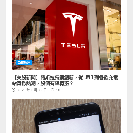
新聞短評
【美股新聞】特斯拉持續創新，從 UWB 到餐飲充電
站再掀熱潮，股價有望再漲？
2025 年 1 月 23 日
18