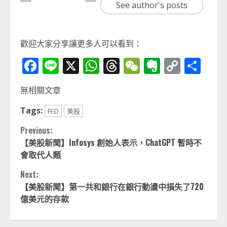
See author's posts
歡迎大家分享讓更多人可以看到：
Facebook
Line
X
WhatsApp
Threads
WeChat
Evernot
Copy
分
Link
享
無相關文章
Tags:
FED
美股
Continue
Previous:
【美股新聞】Infosys 創始人表示，ChatGPT 暫時不
Reading
會取代人類
Next:
【美股新聞】第一共和銀行在銀行動盪中損失了720
億美元的存款