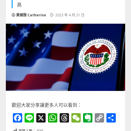
高
黃脩雅 Catherine
2023 年 4 月 21 日
歡迎大家分享讓更多人可以看到：
Facebook
Line
X
WhatsApp
Threads
WeChat
Evernot
Copy
分
Link
享
瀏覽人數：
929