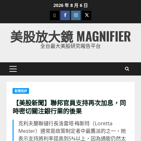
Skip
2026 年 8 月 6 日
to
下
Facebook
Instagram
Twitter
content
載
美股放大鏡 MAGNIFIER
美
股
全台最大美股研究報告平台
K
線
Primary
Menu
新聞短評
【美股新聞】聯邦官員支持再次加息，同
時密切關注銀行業的後果
克利夫蘭聯儲行長洛雷塔·梅斯特（Loretta
Mester）通常是政策制定者中最鷹派的之一，她
表示支持將利率提高到5%以上，因為通膨仍然太