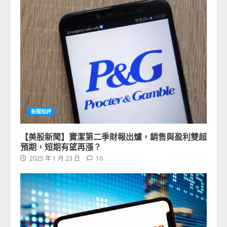
新聞短評
【美股新聞】寶潔第二季財報出爐，銷售與盈利雙超
預期，短期有望再漲？
2025 年 1 月 23 日
16