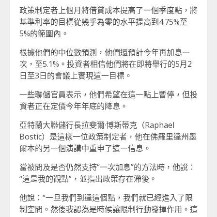
政策制定者上個月將借貸成本提高了一個季度點，將
基準利率的目標從幾乎為零的水平提高到4.75%至
5%的範圍內。
根據他們的中位數預測，他們還預計今年再加息一
次，至5.1%。投資者相信他們將在即將舉行的5月2
日至3日的會議上實現這一目標。
一些聯儲官員表示，他們希望在這一點上暫停，但投
資者正在定價今年年底的降息。
亞特蘭大聯儲行長拉斐爾·博斯蒂克（Raphael
Bostic）是這樣一位政策制定者，他在佛羅里達州墨
爾本的另一個演講中重申了這一信息。
當被問及是否仍然支持“一次加息”的方法時，他說：
“這是我的觀點”，並指出政策存在滯後。
他說：“一旦我們到達這個點，我們就已經進入了限
制空間。然後我認為是時候讓限制行動發揮作用。這