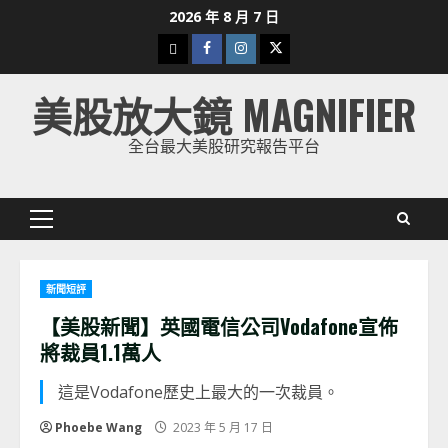
Skip
2026 年 8 月 7 日
to
下
Facebook
Instagram
Twitter
content
載
美股放大鏡 MAGNIFIER
美
股
全台最大美股研究報告平台
K
線
Primary
Menu
新聞短評
【美股新聞】英國電信公司Vodafone宣佈
將裁員1.1萬人
這是Vodafone歷史上最大的一次裁員。
Phoebe Wang
2023 年 5 月 17 日