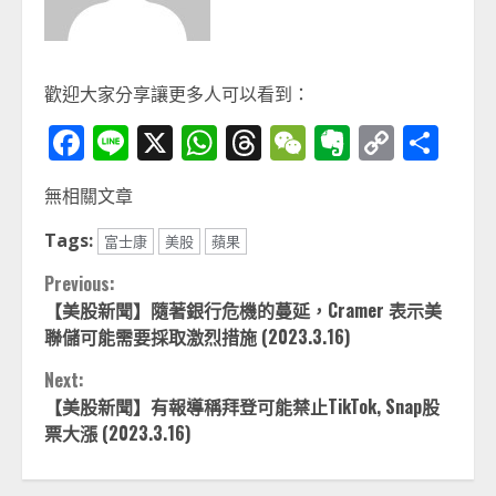
歡迎大家分享讓更多人可以看到：
Facebook
Line
X
WhatsApp
Threads
WeChat
Evernot
Copy
分
Link
享
無相關文章
Tags:
富士康
美股
蘋果
Continue
Previous:
【美股新聞】隨著銀行危機的蔓延，Cramer 表示美
Reading
聯儲可能需要採取激烈措施 (2023.3.16)
Next:
【美股新聞】有報導稱拜登可能禁止TikTok, Snap股
票大漲 (2023.3.16)