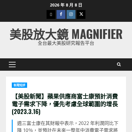
Skip
2026 年 8 月 8 日
to
下
Facebook
Instagram
Twitter
content
載
美股放大鏡 MAGNIFIER
美
股
全台最大美股研究報告平台
K
線
Primary
Menu
新聞短評
【美股新聞】蘋果供應商富士康預計消費
電子需求下降，優先考慮全球範圍的增長
(2023.3.16)
週三富士康在其財報中表示，2022 年利潤同比下
降 10％，並預計在未來一整年中消費電子需求將