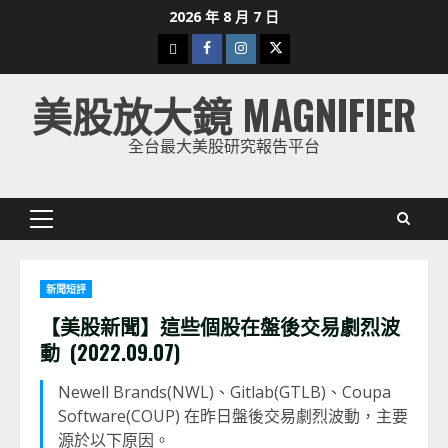
Skip
2026 年 8 月 7 日
to
下
Facebook
Instagram
Twitter
content
載
美股放大鏡 MAGNIFIER
美
股
全台最大美股研究報告平台
K
線
Primary
Menu
新聞短評
【美股新聞】這些個股在盤後交易劇烈波
動 (2022.09.07)
Newell Brands(NWL)、Gitlab(GTLB)、Coupa
Software(COUP) 在昨日盤後交易劇烈波動，主要
源於以下原因。