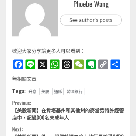
Phoebe Wang
See author's posts
歡迎大家分享讓更多人可以看到：
Facebook
Line
X
WhatsApp
Threads
WeChat
Evernot
Copy
分
Link
享
無相關文章
Tags:
升息
美股
通膨
韓國銀行
Continue
Previous:
【美股新聞】在肯塔基州和其他州的麥當勞特許經營
Reading
店中，超過300名未成年人
Next: