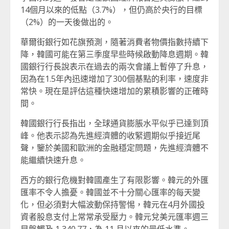
14個月以來的低點（3.7%），但仍高於央行的目標
（2%）的一天後做出的。
華爾街銀行如花旗預測，隨著消費者物價指數持續下
降，韓國可能在第三季度早些時候啟動降息週期。韓
國銀行行長說表示在過去的兩次會議上暫停了升息，
因為在1.5年內迅速增加了300個基點的利率，速度非
常快。現在是評估這種快速增加的累積影響的正確時
間。
韓國銀行行長指出，全球通貨膨脹水平似乎已達到頂
峰。他表示認為先進經濟體的收緊週期似乎接近尾
聲，鑒於美國和歐洲的金融穩定問題，先進經濟體不
能繼續快速升息。
西方的銀行危機對韓國產生了有限影響。韓元的外匯
匯率不令人擔憂。韓國並不十分關心匯率的每天變
化，但必須對大幅波動保持警惕，韓元在4月外國投
資者股息支付上常常承受壓力。韓元兌美元匯率週三