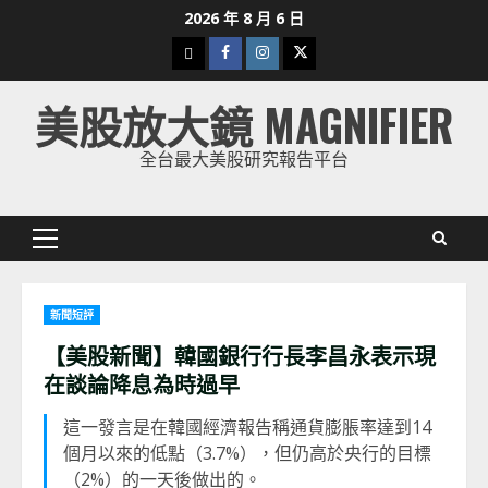
Skip
2026 年 8 月 6 日
to
下
Facebook
Instagram
Twitter
content
載
美股放大鏡 MAGNIFIER
美
股
全台最大美股研究報告平台
K
線
Primary
Menu
新聞短評
【美股新聞】韓國銀行行長李昌永表示現
在談論降息為時過早
這一發言是在韓國經濟報告稱通貨膨脹率達到14
個月以來的低點（3.7%），但仍高於央行的目標
（2%）的一天後做出的。