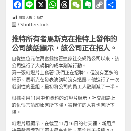
Facebook
Line
X
WhatsApp
Threads
WeChat
Evernot
Copy
分
Link
享
瀏覽人數：
867
圖 / Shutterstock
推特所有者馬斯克在推特上發佈的
公司談話顯示，該公司正在招人。
自從這位元億萬富翁接管這家社交網路公司以來，該
公司進行了大規模的成本削減行動。
第一張幻燈片上寫著“我們正在招聘”，但沒有更多的
細節。馬斯克在發表演講時沒有透露，他進行了一次
戲劇性的重組，最初將公司的員工人數削減了一半。
根據引用11月中旬資料的幻燈片顯示，社交網路上
的仇恨言論印象有所下降，被模仿的人數也有所下
降。
幻燈片還顯示，在截至11月16日的七天裡，新用戶
註冊數量達到了歷史最高水準，平均每天超過200