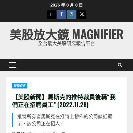
Skip
2026 年 8 月 8 日
to
下
Facebook
Instagram
Twitter
content
載
美股放大鏡 MAGNIFIER
美
股
全台最大美股研究報告平台
K
線
Primary
Menu
新聞短評
【美股新聞】馬斯克的推特裁員後稱“我
們正在招聘員工” (2022.11.28)
推特所有者馬斯克在推特上發佈的公司談話顯
示，該公司正在招人。