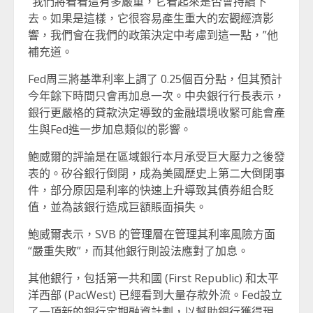
“我們將看看這有多嚴重，它看起來是否會持續下
去。如果是這樣，它很容易產生重大的宏觀經濟影
響，我們會在我們的政策決定中考慮到這一點，”他
補充道。
Fed周三將基準利率上調了 0.25個百分點，但其預計
今年餘下時間只會再加息一次。中央銀行行長表示，
銀行更嚴格的貸款決定導致的金融環境收緊可能會產
生與Fed進一步加息類似的影響。
鮑威爾的評論是在區域銀行本月承受巨大壓力之後發
表的。矽谷銀行倒閉，成為美國歷史上第二大倒閉事
件，部分原因是利率的快速上升導致其債券組合貶
值，並為該銀行造成巨額賬面損失。
鮑威爾表示，SVB 的管理層在管理其利率風險方面
“嚴重失敗”，而其他銀行則設法應對了加息。
其他銀行，包括第一共和國 (First Republic) 和太平
洋西部 (PacWest) 已經看到大量存款外流。Fed設立
了一項新的銀行定期融資計劃，以幫助銀行獲得現