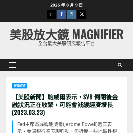
Skip
2026 年 8 月 9 日
to
下
Facebook
Instagram
Twitter
content
載
美股放大鏡 MAGNIFIER
美
股
全台最大美股研究報告平台
K
線
Primary
Menu
新聞短評
【美股新聞】鮑威爾表示，SVB 倒閉後金
融狀況正在收緊，可能會減緩經濟增長
(2023.03.23)
Fed主席杰羅姆鮑威爾(Jerome Powell)週三表
示，美國銀行業表現強勁，但近期一些地區性銀