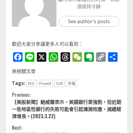
須保持冷靜
See author's posts
歡迎大家分享讓更多人可以看到：
Facebook
Line
X
WhatsApp
Threads
WeChat
Evernot
Copy
分
Link
享
無相關文章
Tags:
FED
Powell
SVB
市場
Continue
Previous:
【美股新聞】鮑威爾表示，美國銀行業強勁，但近期
Reading
一些地區性銀行的失敗可能會引起漣漪效應，減緩經
濟增長。(2023.3.22)
Next: