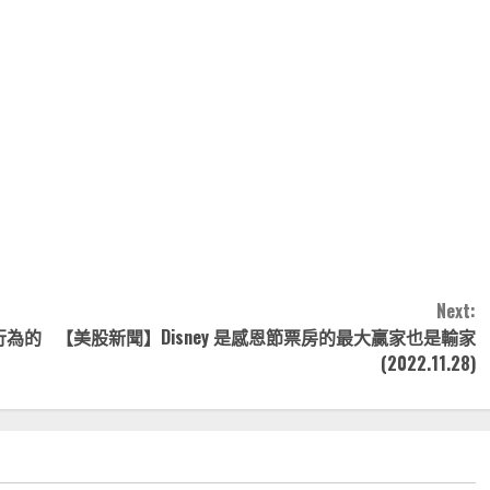
note
py
分
nk
享
Next:
來行為的
【美股新聞】Disney 是感恩節票房的最大贏家也是輸家
(2022.11.28)