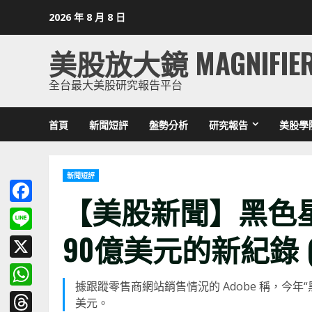
Skip
2026 年 8 月 8 日
to
content
美股放大鏡 MAGNIFIE
全台最大美股研究報告平台
首頁
新聞短評
盤勢分析
研究報告
美股學
新聞短評
【美股新聞】黑色
Facebook
90億美元的新紀錄 (202
Line
X
據跟蹤零售商網站銷售情況的 Adobe 稱，今年
WhatsApp
美元。