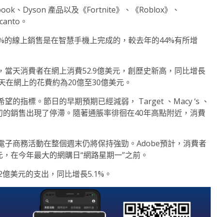
Dyson 產品以及《Fortnite》、《Roblox》、
canto。
%的線上銷售是在智慧手機上完成的，較去年的44%有所增
當天消費者在網上消費52.9億美元，創歷史新高，同比增長
每天在網上的花費約為20億至30億美元。
標。節日的早期預期已經減弱， Target 、Macy ‘s 、
11月初的銷售出現了停滯。隨著通脹率徘徊在40年高點附近，消費
電子商務活動在整個週末仍將保持強勁。Adobe預計，消費者
美元，在今年最大的網購日“網路星期一”之前。
2億美元的支出，同比增長5.1%。