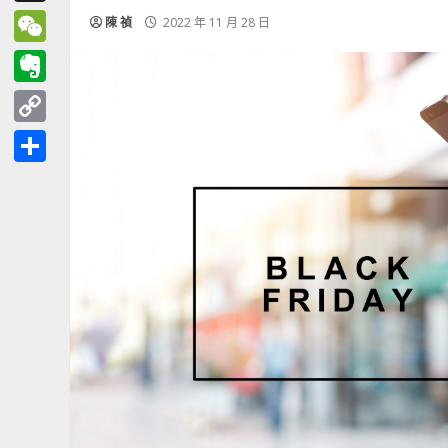
Threads
陳 禎
2022 年 11 月 28 日
WeChat
Evernote
Copy
Link
分
享