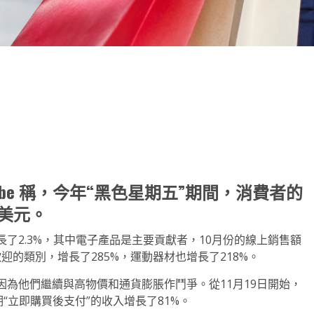
note
py
分
nk
享
be 稱，今年“黑色星期五”期間，消費者的
億美元。
長了2.3%，其中電子產品是主要貢獻者，10月份的線上銷售額
迎的類別，增長了285%，運動器材也增長了218%。
為他們繼續與高物價和通貨膨脹作鬥爭。從11月19日開始，
“立即購買後支付”的收入增長了81%。