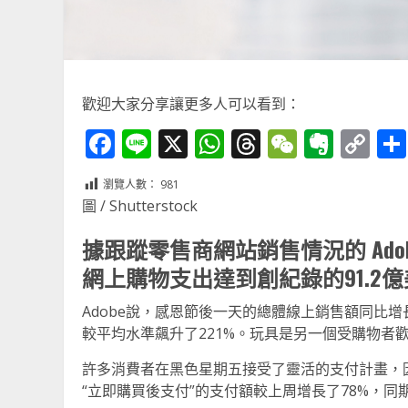
歡迎大家分享讓更多人可以看到：
Facebook
Line
X
WhatsApp
Threads
WeChat
Ever
Co
Li
瀏覽人數：
981
圖 / Shutterstock
據跟蹤零售商網站銷售情況的 Ado
網上購物支出達到創紀錄的91.2
Adobe說，感恩節後一天的總體線上銷售額同比增
較平均水準飆升了221%。玩具是另一個受購物者歡
許多消費者在黑色星期五接受了靈活的支付計畫，因
“立即購買後支付”的支付額較上周增長了78%，同期