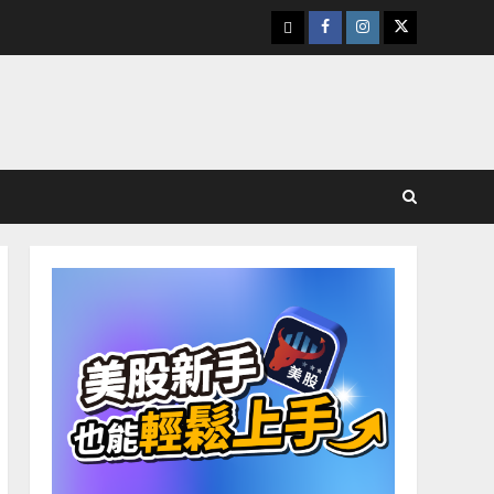
下
Facebook
Instagram
Twitter
載
美
股
K
線