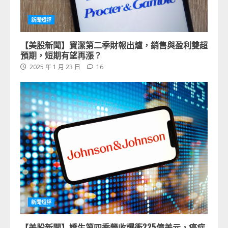
新聞短評
【美股新聞】寶潔第二季財報出爐，銷售與盈利雙超
預期，短期有望再漲？
2025 年 1 月 23 日
16
新聞短評
【美股新聞】嬌生第四季營收爆衝225億美元，癌症