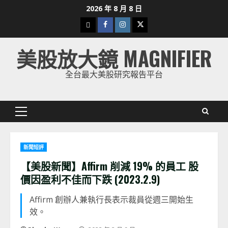
Skip
2026 年 8 月 8 日
to
下
Facebook
Instagram
Twitter
content
載
美股放大鏡 MAGNIFIER
美
股
全台最大美股研究報告平台
K
線
Primary
Menu
新聞短評
【美股新聞】Affirm 削減 19% 的員工 股
價因盈利不佳而下跌 (2023.2.9)
Affirm 創辦人兼執行長表示裁員從週三開始生
效。