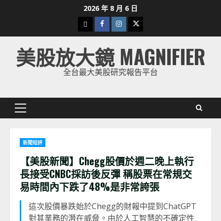
Skip
2026 年 8 月 6 日
to
下
Facebook
Instagram
Twitter
content
載
美股放大鏡 MAGNIFIER
美
股
全台最大美股研究報告平台
K
線
Primary
Menu
新聞短評
【美股新聞】Chegg股價於週二晚上執行
長接受CNBC採訪後反彈 稱股票在常規交
易時間內下跌了48%是非常誇張
這次股價暴跌始於Chegg的財報中提到ChatGPT
對其業務的潛在威脅。由於人工智慧的不確定性