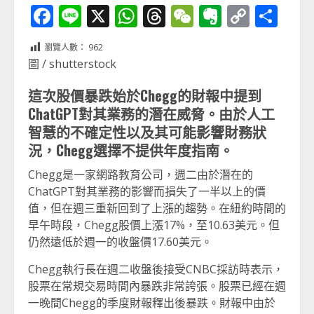
Facebook
Line
X
WhatsApp
Threads
WeChat
Evernot
Copy
分
Link
享
瀏覽人數：
962
圖 / shutterstock
這次股價暴跌始於Chegg的財報中提到
ChatGPT對其業務的潛在威脅。由於人工
智慧的不確定性以及其可能影響財務狀
況，Chegg選擇不提供年度指南。
Chegg是一家網路教育公司，週二由於潛在的
ChatGPT對其業務的影響而損失了一半以上的價
值，但在週三重新回到了上漲的趨勢。在紐約時間的
早午時段，Chegg股價上漲17%，至10.63美元。但
仍然遠低於週一的收盤價17.60美元。
Chegg執行長在週二收盤後接受CNBC採訪時表示，
股票在常規交易時間內暴跌非常誇張。股票已經在週
一晚間Chegg的季度財報釋出後暴跌。財報中由於