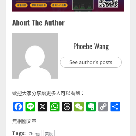
About The Author
Phoebe Wang
See author's posts
歡迎大家分享讓更多人可以看到：
Facebook
Line
X
WhatsApp
Threads
WeChat
Evernot
Copy
分
Link
享
無相關文章
Tags:
Chegg
美股