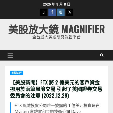
Skip
2026 年 8 月 8 日
to
下
Facebook
Instagram
Twitter
content
載
美股放大鏡 MAGNIFIER
美
股
全台最大美股研究報告平台
K
線
Primary
Menu
新聞短評
【美股新聞】FTX 將 2 億美元的客戶資金
挪用於兩筆風險交易 引起了美國證券交易
委員會的注意 (2022.12.29)
FTX 風險投資公司唯一披露的 1 億美元投資是在
Mysten 實驗室和金融技術公司 Dave