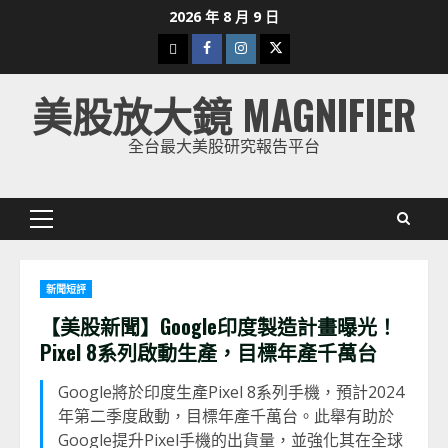
Skip
2026 年 8 月 9 日
to
下
Facebook
Instagram
Twitter
content
載
美股放大鏡 MAGNIFIER
美
股
全台最大美股研究報告平台
K
線
Primary
Menu
新聞短評
【美股新聞】Google印度製造計畫曝光！
Pixel 8系列啟動生產，目標年產千萬台
Google將於印度生產Pixel 8系列手機，預計2024
年第二季度啟動，目標年產千萬台。此舉有助於
Google提升Pixel手機的出貨量，並強化其在全球