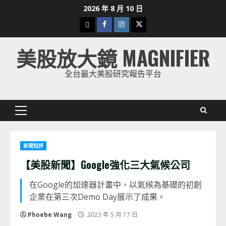
Skip
2026 年 8 月 10 日
to
下
Facebook
Instagram
Twitter
content
載
美股放大鏡 MAGNIFIER
美
股
全台最大美股研究報告平台
K
線
Primary
Menu
新聞短評
【美股新聞】Google強化三大氣候公司
在Google的加速器計畫中，以氣候為基礎的初創
企業在第三次Demo Day展示了成果。
Phoebe Wang
2023 年 5 月 17 日