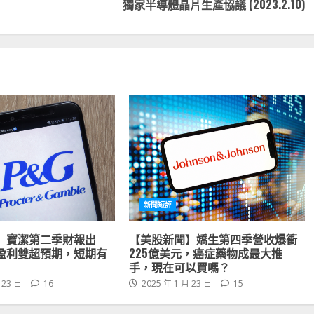
獨家半導體晶片生產協議 (2023.2.10)
新聞短評
】寶潔第二季財報出
【美股新聞】嬌生第四季營收爆衝
盈利雙超預期，短期有
225億美元，癌症藥物成最大推
手，現在可以買嗎？
 23 日
16
2025 年 1 月 23 日
15