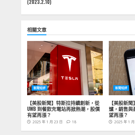
Reading
(2023.2.10)
相關文章
新聞短評
新聞短評
【美股新聞】特斯拉持續創新，從
【美股新聞
UWB 到餐飲充電站再掀熱潮，股價
爐，銷售與
有望再漲？
望再漲？
2025 年 1 月 23 日
18
2025 年 1 月