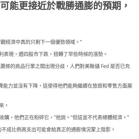
d 可能更接近於戰勝通膨的預期，
個宏觀經濟中真的只剩下一個優勢領域。”
業盈利表現，週四股市下跌，扭轉了早些時候的漲勢。
業和蕭條的商品行業之間出現分歧，人們對美聯儲 Fed 是否已充
費能力並沒有下降，這使得他們能夠繼續在旅遊和零售方面展
回來。
MUY) 收購，他們正在粉碎它，”他說。“但這並不代表總體經濟。”
入人群的不成比例高支出可能會給真正的通膨情況蒙上陰影。