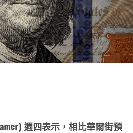
note
py
分
nk
享
 Cramer) 週四表示，相比華爾街預