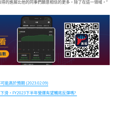
擊通膨方面取得的進展比他的同事們願意相信的更多，除了在這一領域，”
可能高於預期 (2023.02.09)
崩式下滑，FY2023下半年營運有望觸底反彈嗎?