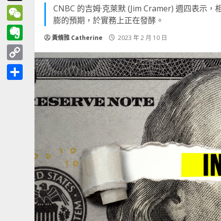
CNBC 的吉姆·克萊默 (Jim Cramer) 週
Threads
膨的預期，於實務上正在發酵。
WeChat
黃脩雅 Catherine
2023 年 2 月 10 日
Evernote
Copy
Link
分
享