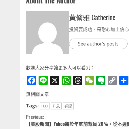
About The Author
黃脩雅 Catherine
投資要成功，是耐心加上信心
See author's posts
歡迎大家分享讓更多人可以看到：
Facebook
Line
X
WhatsApp
Threads
WeChat
Ever
Co
Li
無相關文章
Tags:
FED
升息
通膨
Continue
Previous:
【美股新聞】Yahoo將於年底前裁員 20%，從本週