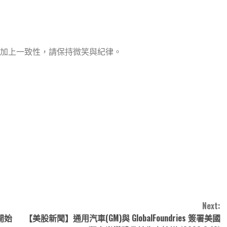
加上一致性，請保持微笑與紀律。
note
py
分
nk
享
Next:
開始
【美股新聞】通用汽車(GM)與 GlobalFoundries 簽署美國