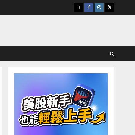
下
Facebook
Instagram
Twitter
載
美
股
K
線