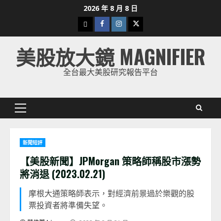
Skip
2026 年 8 月 8 日
to
下
Facebook
Instagram
Twitter
content
載
美股放大鏡 MAGNIFIER
美
股
全台最大美股研究報告平台
K
線
Primary
Menu
新聞短評
【美股新聞】JPMorgan 策略師稱股市漲勢
將消退 (2023.02.21)
摩根大通策略師表示，對經濟前景過於樂觀的股
票投資者將準備失望。