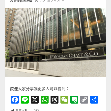
莊佳蓉 hieva
2023 年 2 月 21 日
歡迎大家分享讓更多人可以看到：
Facebook
Line
X
WhatsApp
Threads
WeChat
Evernot
Copy
分
Link
享
瀏覽人數：
1,032