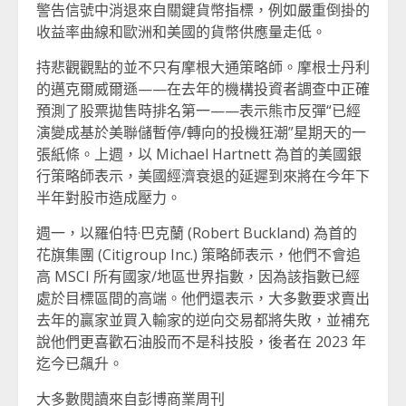
警告信號中消退來自關鍵貨幣指標，例如嚴重倒掛的
收益率曲線和歐洲和美國的貨幣供應量走低。
持悲觀觀點的並不只有摩根大通策略師。摩根士丹利
的邁克爾威爾遜——在去年的機構投資者調查中正確
預測了股票拋售時排名第一——表示熊市反彈“已經
演變成基於美聯儲暫停/轉向的投機狂潮”星期天的一
張紙條。上週，以 Michael Hartnett 為首的美國銀
行策略師表示，美國經濟衰退的延遲到來將在今年下
半年對股市造成壓力。
週一，以羅伯特·巴克蘭 (Robert Buckland) 為首的
花旗集團 (Citigroup Inc.) 策略師表示，他們不會追
高 MSCI 所有國家/地區世界指數，因為該指數已經
處於目標區間的高端。他們還表示，大多數要求賣出
去年的贏家並買入輸家的逆向交易都將失敗，並補充
說他們更喜歡石油股而不是科技股，後者在 2023 年
迄今已飆升。
大多數閱讀來自彭博商業周刊