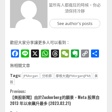
當所有人都瘋狂的時候，你必
須保持冷靜
See author's posts
歡迎大家分享讓更多人可以看到：
Facebook
Line
X
WhatsApp
Threads
WeChat
Evernot
Copy
分
Link
享
無相關文章
Tags:
JPMorgan
分析師
摩根大通JPMorgan(JPM)
美
股
Continue
Previous:
【美股新聞】由於Zuckerberg的願景，Meta 股票自
Reading
2013 年以來飆升最多 (2023.02.21)