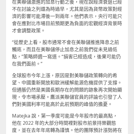
在美聯儲激進的加息行動之後，現在說經濟衰退已經
不在討論之列還為時過早，尤其是因為貨幣政策對經
濟的影響可能滯後一到兩年。他們表示，央行可能只
會在應對比市場目前預期更為負面的宏觀經濟背景時
才會調整政策。
“從歷史上看，股市通常不會在美聯儲推進降息之前
觸底，而且在美聯儲停止加息之前我們從未見過低
點，”策略師週一寫道。“損害已經造成，後果可能仍
在我們面前。”
全球股市今年上漲，原因是對美聯儲政策轉向的希
望、中國重新開放和歐洲緩解能源危機提供了支撐。
但通脹仍然是美國長期存在的問題的跡象再次開始顯
現，令市場承壓。鷹派美聯儲官員的評論也引發了人
們對美國利率可能高於此前預期的峰值的擔憂。
Matejka 說，第一季度可能是今年股市的最高點，
他在 2022 年的大部分時間裡對股市前景持樂觀態
度，並在去年年底轉為謹慎。他的團隊預計漲勢將在