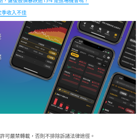
預期，盤後股價暴跌逾13% 是進場機會嗎？
次季收入不佳
未經許可嚴禁轉載，否則不排除訴諸法律途徑。