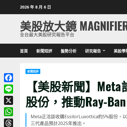
Skip
2026 年 8 月 6 日
to
content
美股放大鏡 MAGNIFIE
全台最大美股研究報告平台
首頁
新聞短評
盤勢分析
研究報告
美股學
新聞短評
【美股新聞】Meta計劃收
Facebook
股份，推動Ray-Ba
Line
X
Meta正洽談收購EssilorLuxottica約5%
WhatsApp
三代產品預計2025年推出。