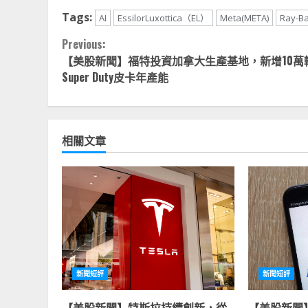
Tags:
AI
EssilorLuxottica（EL）
Meta(META)
Ray-B
Continue
Previous:
【美股新聞】福特投資加拿大生產基地，新增10萬
Reading
Super Duty皮卡年產能
相關文章
新聞短評
新聞短評
【美股新聞】特斯拉持續創新，從
【美股新聞