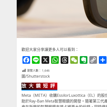
歡迎大家分享讓更多人可以看到：
Facebook
Line
X
WhatsApp
Threads
WeChat
Ever
Co
Li
瀏覽人數：
1,646
圖/Shutterstock
放大鏡短評
Meta（META）收購EssilorLuxottica
助於Ray-Ban Meta智慧眼鏡的開發。隨著第三
會在新興的智慧眼鏡市場占據更大的份額，同時借助L