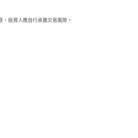
意，投資人應自行承擔交易風險。
note
py
分
nk
享