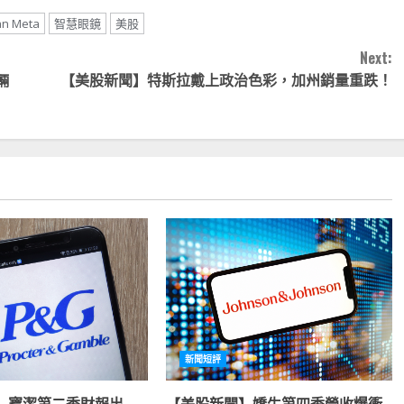
an Meta
智慧眼鏡
美股
Next:
輛
【美股新聞】特斯拉戴上政治色彩，加州銷量重跌！
新聞短評
】寶潔第二季財報出
【美股新聞】嬌生第四季營收爆衝