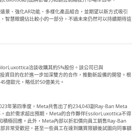
se的遠景、強化AR功能、多樣化產品組合，並期望以新方式吸引
入，智慧眼鏡佔比較小的一部分，不過未來仍然可以持續期待這
ssilorLuxottica洽談收購其約5%股份。該公司已與
智慧眼鏡，這次投資目的在於進一步加深雙方的合作，推動新設備的開發。根
值約為45億歐元，略低於50億美元。
3年第四季度，Meta共售出了約234,043副Ray-Ban Meta
需求超出預期，Meta的合作夥伴EssilorLuxottica不得
極回應。此外，Meta內部以折扣價向員工銷售Ray-Ban
內部非常受歡迎，甚至一些員工在達到購買限額後試圖向同事額