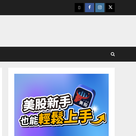
下
Facebook
Instagram
Twitter
載
美
股
K
線