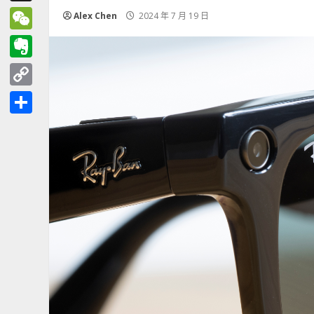
Threads
Alex Chen
2024 年 7 月 19 日
WeChat
Evernote
Copy
Link
分
享