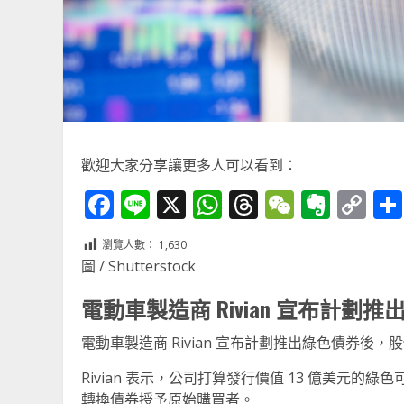
歡迎大家分享讓更多人可以看到：
Facebook
Line
X
WhatsApp
Threads
WeChat
Ever
Co
Li
瀏覽人數：
1,630
圖 / Shutterstock
電動車製造商 Rivian 宣布計
電動車製造商 Rivian 宣布計劃推出綠色債券後，
Rivian 表示，公司打算發行價值 13 億美元的綠
轉換債券授予原始購買者。