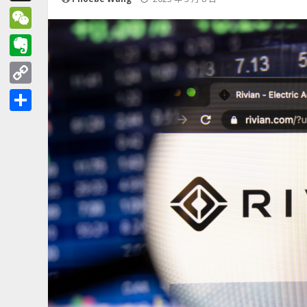
Threads
WeChat
Evernote
Copy
Link
分
享