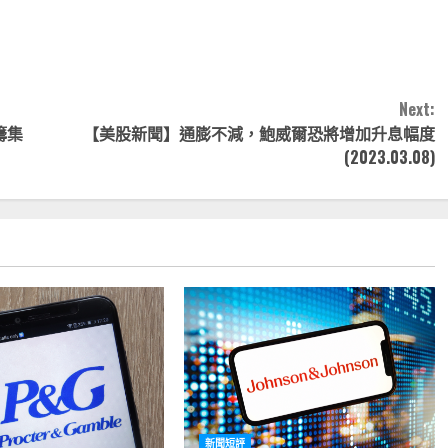
nk
享
Next:
籌集
【美股新聞】通膨不減，鮑威爾恐將增加升息幅度
(2023.03.08)
新聞短評