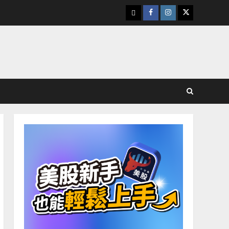
下
Facebook
Instagram
Twitter
載
美
股
K
線