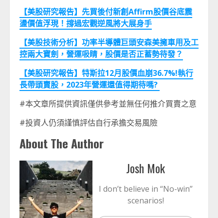
【美股研究報告】先買後付新創Affirm股價谷底震
盪價值浮現！撐過宏觀逆風將大展身手
【美股技術分析】功率半導體巨頭安森美擁車用及工
控兩大寶劍，營運吸睛，股價是否正蓄勢待發？
【美股研究報告】特斯拉12月股價血崩36.7%!執行
長帶頭賣股，2023年營運還值得期待嗎?
#本文章所提供資訊僅供參考並無任何推介買賣之意
#投資人仍須謹慎評估自行承擔交易風險
About The Author
Josh Mok
I don’t believe in “No-win”
scenarios!