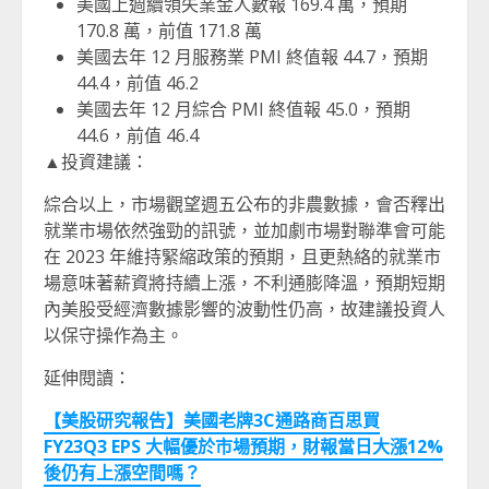
美國上週續領失業金人數報 169.4 萬，預期
170.8 萬，前值 171.8 萬
美國去年 12 月服務業 PMI 終值報 44.7，預期
44.4，前值 46.2
美國去年 12 月綜合 PMI 終值報 45.0，預期
44.6，前值 46.4
▲投資建議：
綜合以上，市場觀望週五公布的非農數據，會否釋出
就業市場依然強勁的訊號，並加劇市場對聯準會可能
在 2023 年維持緊縮政策的預期，且更熱絡的就業市
場意味著薪資將持續上漲，不利通膨降溫，預期短期
內美股受經濟數據影響的波動性仍高，故建議投資人
以保守操作為主。
延伸閱讀：
【美股研究報告】美國老牌3C通路商百思買
FY23Q3 EPS 大幅優於市場預期，財報當日大漲12%
後仍有上漲空間嗎？