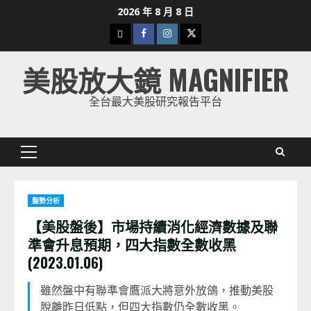
Skip
2026 年 8 月 8 日
to
下
Facebook
Instagram
Twitter
content
載
美股放大鏡 MAGNIFIER
美
股
全台最大美股研究報告平台
K
線
Primary
Menu
盤勢分析
【美股盤後】市場持續消化經濟數據及聯
準會升息預期，四大指數全數收黑
(2023.01.06)
雖然盤中有聯準會鷹派大將意外放鴿，推動美股
脫離昨日低點，但四大指數仍全數收黑。