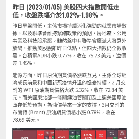
昨日 (2023/01/05) 美股四大指數開低走
低，收盤跌幅介於1.02%-1.98%。
昨日早盤開低，主係市場持續消化強勁的就業市場數
據，以及聯準會維持緊縮政策的預期，房地產、公用
事業及科技股承壓。雖然盤中有聯準會鷹派大將意外
放鴿，推動美股脫離昨日低點，但四大指數仍全數收
黑。台積電ADR小跌 0.77%，收在 75.73 美元，溢價
差 1.45%。
能源方面，昨日原油期貨價格漲跌互見，主係全球經
濟成長前景和中國新冠疫情升溫的擔憂持續，2 月交
割的 WTI 原油期貨價格大跌 5.32%，收在 72.84 美
元。而美國東北部一條關鍵油管關閉及上週美國原油
庫存低於預期，為油價帶來一定的支撐，3月交割的
布蘭特 (Brent) 原油期貨價格小漲 0.78%，收在
78.69 美元。