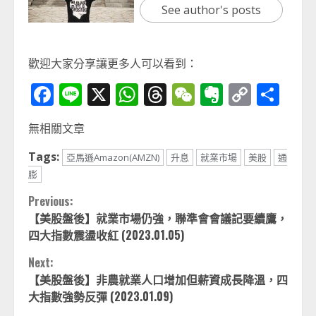
See author's posts
歡迎大家分享讓更多人可以看到：
Facebook
Line
X
WhatsApp
Threads
WeChat
Evernot
Copy
分
Link
享
無相關文章
Tags:
亞馬遜Amazon(AMZN)
升息
就業市場
美股
通
膨
Continue
Previous:
【美股盤後】就業市場仍強，聯準會會議記要續鷹，
Reading
四大指數震盪收紅 (2023.01.05)
Next:
【美股盤後】非農就業人口增加但薪資成長降溫，四
大指數強勢反彈 (2023.01.09)