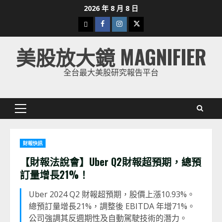
Skip
2026 年 8 月 8 日
to
下
Facebook
Instagram
Twitter
content
載
美股放大鏡 MAGNIFIER
美
股
全台最大美股研究報告平台
K
線
Primary
Menu
財報快訊
【財報法說會】Uber Q2財報超預期，總預
訂量增長21%！
Uber 2024 Q2 財報超預期，股價上漲10.93%。
總預訂量增長21%，調整後 EBITDA 年增71%。
公司強調其反週期性及自動駕駛技術的潛力。