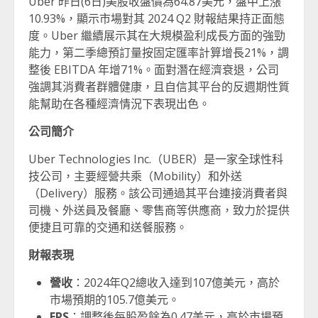
Uber 昨日(6日)美股收盤價為64.87美元，盤中上漲
10.93%，顯示市場對其 2024 Q2 財報結果持正面態
度。Uber 繼續展示其在大規模盈利成長方面的強勁
能力，第二季總預訂量按固定匯率計算增長21%，調
整後 EBITDA 年增71%。面對潛在經濟衰退，公司
強調其消費者群體健康，且自信其平台的反週期性質
能幫助在各種經濟情況下表現出色。
公司簡介
Uber Technologies Inc.（UBER）是一家全球性科
技公司，主要經營共乘（Mobility）和外送
（Delivery）服務。該公司通過其平台連接消費者與
司機、外送員及餐廳、零售商等供應商，致力於提供
便捷且可靠的交通和送餐服務。
財報表現
營收
：2024年Q2總收入達到107億美元，高於
市場預期的105.7億美元。
EPS
：調整後每股盈餘為0.47美元，高於市場預