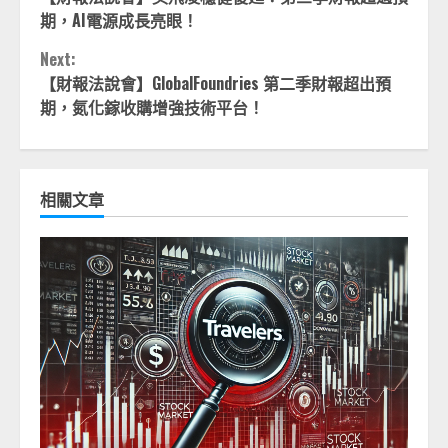
Reading
期，AI電源成長亮眼！
Next:
【財報法說會】GlobalFoundries 第二季財報超出預
期，氮化鎵收購增強技術平台！
相關文章