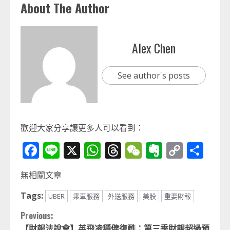
About The Author
Alex Chen
See author's posts
歡迎大家分享讓更多人可以看到：
Facebook
Line
X
WhatsApp
Threads
WeChat
Evernot
Copy
分
Link
享
無相關文章
Tags:
UBER
乘車服務
外送服務
美股
重要財報
Continue
Previous:
【財報法說會】英飛凌穩健復甦：第三季財報超過預