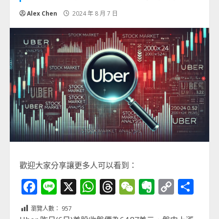
Alex Chen
2024 年 8 月 7 日
歡迎大家分享讓更多人可以看到：
Facebook
Line
X
WhatsApp
Threads
WeChat
Evernot
Copy
分
Link
享
瀏覽人數：
957