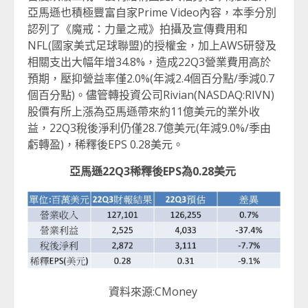
亞馬遜也積極豐富自家Prime Video內容，本季分別
認列了《魔戒：力量之戒》拍攝及宣傳費用和
NFL(國家美式足球聯盟)的授權金，加上AWS研發及
相關支出大幅年增34.8%，造成22Q3營業費用高於
預期，壓抑營益率僅2.0%(年減2.4個百分點/季減0.7
個百分點)。儘管轉投資公司Rivian(NASDAQ:RIVN)
股價有所上漲為亞馬遜帶來約11億美元的業外收
益，22Q3稅後淨利仍僅28.7億美元(年減9.0%/季由
虧轉盈)，稀釋後EPS 0.28美元。
亞馬遜
22Q3
稀釋後
EPS
為
0.28
美元
資料來源:CMoney