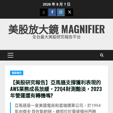
Skip
2026 年 8 月 7 日
to
下
Facebook
Instagram
Twitter
content
載
美股放大鏡 MAGNIFIER
美
股
全台最大美股研究報告平台
K
線
Primary
Menu
個股報告
【美股研究報告】亞馬遜支撐獲利表現的
AWS
業務成長放緩，
22Q4
財測黯淡，2023
年營運還有轉機嗎
?
亞馬遜是一家美國電商和雲端運算公司，於1994
年由傑夫·貝佐斯創辦，總部位於華盛頓州西雅