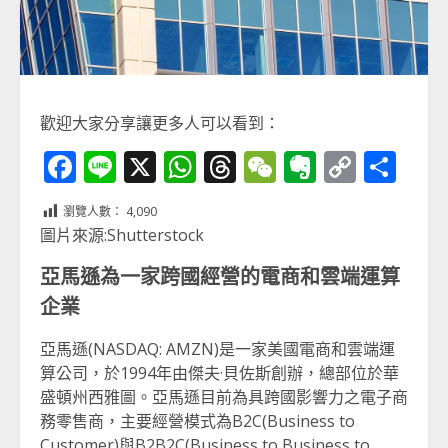
歡迎大家分享讓更多人可以看到：
Facebook
Line
X
WhatsApp
Threads
WeChat
Evernot
Copy
分
Link
享
瀏覽人數：
4,090
圖片來源:Shutterstock
亞馬遜為一家跨國經營的電商和雲端運算
企業
亞馬遜(NASDAQ: AMZN)是一家美國電商和雲端運
算公司，於1994年由傑夫·貝佐斯創辦，總部位於華
盛頓州西雅圖。亞馬遜目前為具跨國影響力之電子商
務零售商，主要經營模式為B2C(Business to
Customer)與B2B2C(Business to Business to