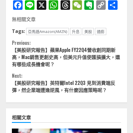
Facebook
Line
X
WhatsApp
Threads
WeChat
Evernot
Copy
分
Link
享
無相關文章
Tags:
亞馬遜Amazon(AMZN)
升息
美股
通膨
Continue
Previous:
【美股研究報告】蘋果Apple FY22Q4營收創同期新
Reading
高，Mac銷售更創史高，但美元升值使匯損擴大，還
有哪些成長機會呢？
Next:
【美股研究報告】英特爾Intel 22Q3 見到消費端反
彈，然企業端遭逢逆風，有什麼因應策略呢？
相關文章