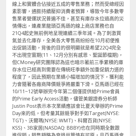
線上和實體合佔接近五成的零售業務；然而受總經因
素影響，通膨持續壓抑消費者預算，導致今年多數零
售業者營運狀況普遍不佳，甚至有庫存水位過高的災
情傳出，連產業龍頭亞馬遜的線上商店業務也自
21Q4起史無前例地呈現連續三季年減。為了刺激買
氣並去化庫存，全美各大零售商紛紛在10月初便推
出促銷活動，背後的目的很明顯就是希望22Q4完全
不出現空窗期(11、12月分別有感恩、聖誕節檔期)，
但CMoney研究團隊認為這也暗示著前三季累積的庫
存水位已經高到需要在傳統旺季額外加重促銷力道的
程度了，因此預期在業績小幅增加的情況下，獲利能
力會隨著各廠商降價競爭將嚴重下滑。亞馬遜已經在
10/11~12號舉辦完今年第二個僅提供給Prime會員
的Prime Early Access活動，儘管美銀證券分析師
Justin Post表示本次業績應該會比夏天舉辦的Prime
Day來的低，但考量其餘競爭對手如Target(NYSE:
TGT)、沃爾瑪(NYSE: WMT)、科爾百貨(NYSE:
KSS)、3B家居(NASDAQ: BBBY)也在同時期全數跟
進促銷，銷售額略為衰退尚算情有可原，且亞馬遜會