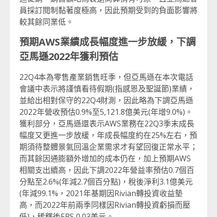
員採訂閱制黏著度極高，因此預期受到的負面影響將
較其餘同業低。
預期
AWS
業績成長幅度進一步放緩，下調
亞馬遜
2022
年獲利預估
22Q4本為零售產業銷售旺季，但亞馬遜在本次電話
會議中表示將謹慎看待假期(指感恩及聖誕節)業績，
並給出相對保守的22Q4財測，因此略為下調亞馬遜
2022年營收預估0.9%至5,121.8億美元(年增9.0%)。
獲利部分，亞馬遜還表示AWS業務在22Q3季末成長
幅度又更進一步放緩，年成長幅度約在25%左右，預
期須待整體景氣回溫企業需求才有望回復正常水平；
而其餘因通膨額外增加的成本仍在，加上預期AWS
相關支出續高，因此下調2022年營益率預估0.7個百
分點至2.6%(年減2.7個百分點)，稅後淨利3.1億美元
(年減99.1%，2021年基期因Rivian轉投資收益墊
高，而2022年前兩季同樣因Rivian轉投資虧損而壓
低)，稀釋後EPS 0.03美元。