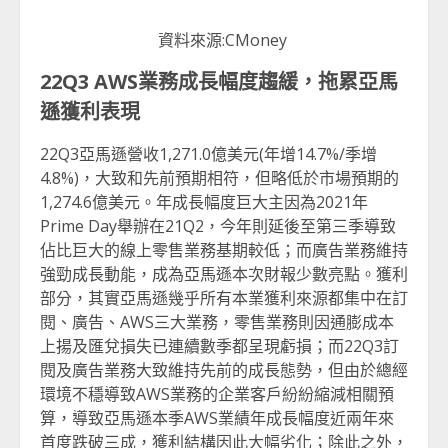
資料來源:CMoney
22Q3 AWS
業務成長幅度趨緩，拖累亞馬
遜獲利表現
22Q3亞馬遜營收1,271.0億美元(年增14.7%/季增
4.8%)，大致和先前預期相符，但略低於市場預期的
1,274.6億美元。年成長幅度巨大主因為2021年
Prime Day舉辦在21Q2，今年則延後至第三季導致
佔比巨大的線上零售業務基期較低；而廣告業務維持
強勁成長動能，成為亞馬遜本次財報少數亮點。獲利
部分，其實亞馬遜幾乎所有本業獲利來源都集中在訂
閱、廣告、AWS三大業務，零售業務則因通膨成本
上揚及匯兌損失已連續數季都呈現虧損；而22Q3訂
閱及廣告業務大致維持先前的成長態勢，但由於總經
環境不穩導致AWS業務的企業客戶紛紛縮減相關預
算，導致亞馬遜本季AWS業績年成長幅度近兩年來
首度跌破三成，獲利結構因此大幅劣化；除此之外，