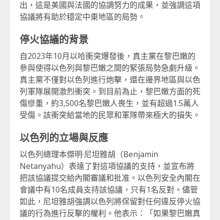
出，這是美國與法國的協調努力的成果，並強調這項
協議將有助於穩定中東地區的局勢。
停火協議的背景
自2023年10月以哈衝突爆發後，真主黨在黎巴嫩的
參與使得以色列與黎巴嫩之間的緊張局勢急劇升級。
真主黨不僅對以色列進行炮擊，還在邊界地區與以色
列軍隊展開激烈衝突。到目前為止，黎巴嫩方面的死
傷慘重，約3,500名黎巴嫩人喪生，並有超過1.5萬人
受傷。該衝突給當地的民眾和軍隊帶來極大的損失。
以色列的立場與反應
以色列總理本傑明·尼坦雅胡（Benjamin
Netanyahu）表達了對這項協議的支持，並宣布將
把該協議提交給內閣審議和批准。以色列安全內閣在
會議中有10名成員支持該協議，只有1名反對。儘管
如此，尼坦雅胡強調以色列將保留對任何違反停火協
議的行為進行反擊的權利。他表示：「如果黎巴嫩真