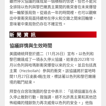
雖然停火協議的達成是一個積極的信號，但也不能完
全排除以色列與黎巴嫩真主黨間的衝突會在未來爆發
新一輪緊張局勢。從過去一年的時間裡，也可以觀察
出中東衝突局面持續地在停火和交鋒之間來回輪替，
意味著中東局勢仍存在不確定性。
新聞資訊
協議詳情與生效時間
美國總統拜登於週二（11月26日）宣布，以色列和
黎巴嫩達成了一項永久停火協議，結束自2023年10
月以色列與哈瑪斯衝突爆發以來的交火，並且包括真
主黨（Hezbollah）參與的衝突。該協議將於當地時
間11月27日凌晨4點生效，標誌著以色列和黎巴嫩邊
境的戰鬥結束。
拜登在白宮玫瑰園的發言中表示：「這項協議旨在永
久停止敵對行動，我強調，絕不允許真主黨和其他恐
怖組織的殘餘勢力再次威脅以色列的安全。」他指