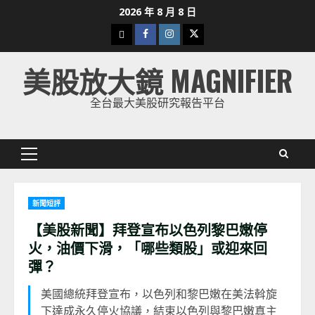
Skip
2026 年 8 月 8 日
to
下
Facebook
Instagram
Twitter
content
載
美股放大鏡 MAGNIFIER
美
股
全台最大美股研究報告平台
K
線
Primary
Menu
新聞短評
【美股新聞】拜登宣布以色列黎巴嫩停
火，油價下滑，「哪些類股」或迎來回
彈？
美國總統拜登宣布，以色列和黎巴嫩在美法斡旋
下達成永久停火協議，結束以色列與黎巴嫩真主