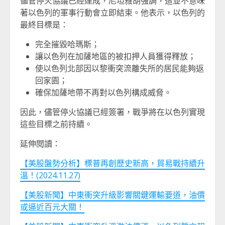
儘管停火協議已經達成，尼坦雅胡強調，這並不意味
著以色列的軍事行動會立即結束。他表示，以色列的
最終目標是：
完全摧毀哈瑪斯；
讓以色列在加薩地區的被扣押人員獲得釋放；
使以色列北部因以黎衝突流離失所的居民能夠返
回家園；
確保加薩地帶不再對以色列構成威脅。
因此，儘管停火協議已經簽署，戰爭將在以色列實現
這些目標之前持續。
延伸閱讀：
【美股盤勢分析】標普再創歷史新高，貿易戰持續升
溫！(2024.11.27)
【美股新聞】中東衝突升級影響關鍵運輸要道，油價
或逼近百元大關！