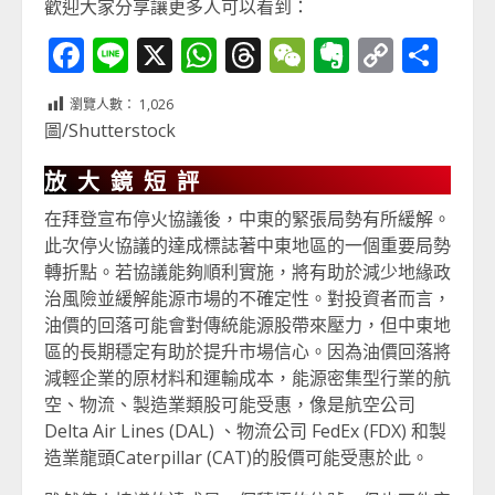
歡迎大家分享讓更多人可以看到：
Facebook
Line
X
WhatsApp
Threads
WeChat
Evernot
Copy
分
Link
享
瀏覽人數：
1,026
圖/Shutterstock
放大鏡短評
在拜登宣布停火協議後，中東的緊張局勢有所緩解。
此次停火協議的達成標誌著中東地區的一個重要局勢
轉折點。若協議能夠順利實施，將有助於減少地緣政
治風險並緩解能源市場的不確定性。對投資者而言，
油價的回落可能會對傳統能源股帶來壓力，但中東地
區的長期穩定有助於提升市場信心。因為油價回落將
減輕企業的原材料和運輸成本，能源密集型行業的航
空、物流、製造業類股可能受惠，像是航空公司
Delta Air Lines (DAL) 、物流公司 FedEx (FDX) 和製
造業龍頭Caterpillar (CAT)的股價可能受惠於此。