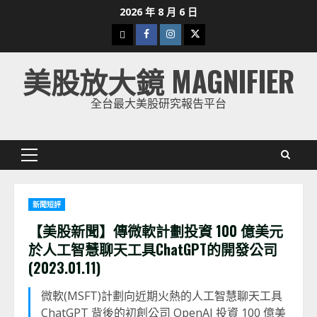
Skip
2026 年 8 月 6 日
to
下
Facebook
Instagram
Twitter
content
載
美股放大鏡 MAGNIFIER
美
股
全台最大美股研究報告平台
K
線
Primary
Menu
新聞短評
【美股新聞】傳微軟計劃投資 100 億美元
於人工智慧聊天工具ChatGPT的開發公司
(2023.01.11)
微軟(MSFT)計劃向近期火熱的人工智慧聊天工具
ChatGPT 背後的初創公司 OpenAI 投資 100 億美