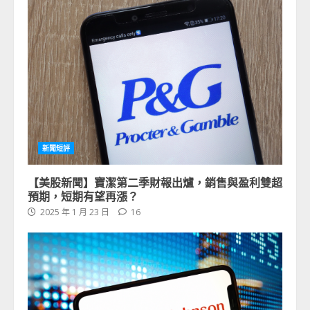
新聞短評
【美股新聞】寶潔第二季財報出爐，銷售與盈利雙超
預期，短期有望再漲？
2025 年 1 月 23 日
16