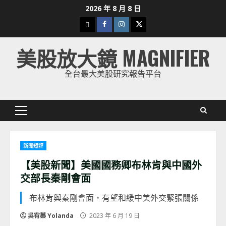
Skip
2026 年 8 月 8 日
to
下
Facebook
Instagram
Twitter
content
載
美股放大鏡 MAGNIFIER
美
股
全台最大美股研究報告平台
K
線
Primary
Menu
新聞短評
【美股新聞】美國國務卿布林肯與中國外
交部長秦剛會面
布林肯與秦剛會面，有望和緩中美外交緊張關係
吳宥蓁 Yolanda
2023 年 6 月 19 日