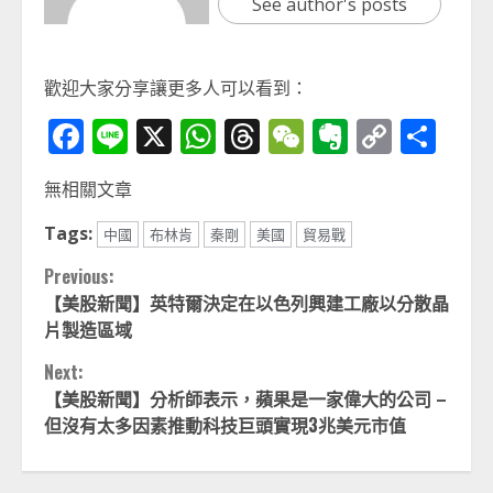
See author's posts
歡迎大家分享讓更多人可以看到：
Facebook
Line
X
WhatsApp
Threads
WeChat
Evernot
Copy
分
Link
享
無相關文章
Tags:
中國
布林肯
秦剛
美國
貿易戰
Continue
Previous:
【美股新聞】英特爾決定在以色列興建工廠以分散晶
Reading
片製造區域
Next:
【美股新聞】分析師表示，蘋果是一家偉大的公司 –
但沒有太多因素推動科技巨頭實現3兆美元市值