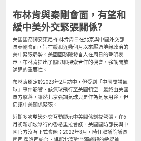
布林肯與秦剛會面，有望和
緩中美外交緊張關係?
美國國務卿安東尼·布林肯周日在北京與中國外交部
長秦剛會面，旨在緩和近幾個月以來壓過地緣政治的
美中緊張局勢。美國國務院發言人在周日的聲明表
示，布林肯提出了關切和探索合作的機會，強調開放
溝通的重要性。
布林肯原定於2023年2月訪中，但受到「中國間諜氣
球」事件影響，該氣球飛行至美國領空，最終由美國
軍方擊落，雖然北京強調氣球只是作為氣象用途，但
仍讓中美關係緊張。
近期多次雙邊外交互動顯示中美關係劍拔弩張，在6
月初新加坡舉行的香格里拉會談，美國國防部長與中
國官方沒有正式會晤；2022年8月，時任眾議院議長
南西·裴洛西訪台，挑起北京對台獨議題的敏感神