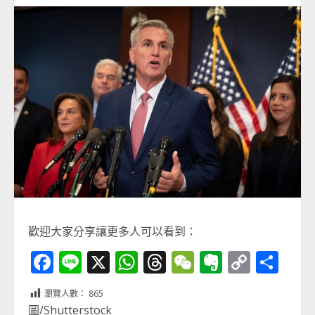
歡迎大家分享讓更多人可以看到：
Facebook
Line
X
WhatsApp
Threads
WeChat
Evernot
Copy
分
Link
享
瀏覽人數：
865
圖/Shutterstock