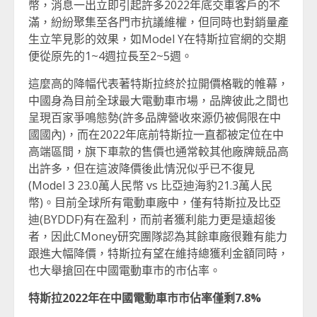
幣，消息一出立即引起許多2022年底交車客戶的不
滿，紛紛聚集至各門市抗議維權，但同時也對銷量產
生立竿見影的效果，如Model Y在特斯拉官網的交期
便從原先的1~4週拉長至2~5週。
這麼高的降幅代表著特斯拉終於拉開價格戰的帷幕，
中國身為目前全球最大電動車市場，品牌彼此之間也
呈現百家爭鳴態勢(許多品牌營收來源仍被侷限在中
國國內)，而在2022年底前特斯拉一直都被定位在中
高端區間，旗下車款的售價也通常較其他廠牌競品高
出許多，但在這波降價後此情況似乎已不復見
(Model 3 23.0萬人民幣 vs 比亞迪海豹21.3萬人民
幣)。目前全球所有電動車廠中，僅有特斯拉及比亞
迪(BYDDF)有在盈利，而前者獲利能力更是遠超後
者，因此CMoney研究團隊認為其餘車廠很難有能力
跟進大幅降價，特斯拉有望在維持總獲利金額同時，
也大舉搶回在中國電動車市的市佔率。
特斯拉
2022年
在中國電動車市市佔率僅剩
7.8%