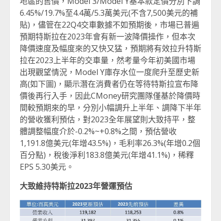
地區的售價，Model 3/Model Y基本款定價分別下調
6.45%/19.7%至4.4萬/5.3萬美元(不含7,500美元的補
貼)，儘管在22Q4交車數據不如預期後，市場已普遍
預期特斯拉在2023年會有新一波降價操作，但本次
降價速度及幅度來的又快又猛，預期將有效拉升特斯
拉在2023上半年的交車量，然考量今年初美國市場
出現觀望情況，Model Y庫存水位一度爬升至歷史新
高(如下圖)，顯示潛在消費者仍在等待特斯拉宣布降
價後再行入手，因此CMoney研究團隊僅基於降價時
間較預期來的早，分別小幅調升上半年、調降下半年
的營收獲利預估，對2023全年展望則大致持平，整
體調整幅度介於-0.2%~+0.8%之間，預估營收
1,191.8億美元(年增43.5%)，毛利率26.3%(年增0.2個
百分點)，稅後淨利183.8億美元(年增41.1%)，稀釋
EPS 5.30美元。
大致維持特斯拉2023年營運預估