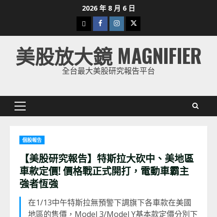
Skip
2026 年 8 月 6 日
to
下
Facebook
Instagram
Twitter
content
載
美股放大鏡 MAGNIFIER
美
股
全台最大美股研究報告平台
K
線
Primary
Menu
個股報告
【美股研究報告】特斯拉大砍中、美地區
車款定價! 價格戰正式開打，電動車霸主
強者恆強
在1/13中午特斯拉無預警下調旗下各車款在美國
地區的售價，Model 3/Model Y基本款定價分別下