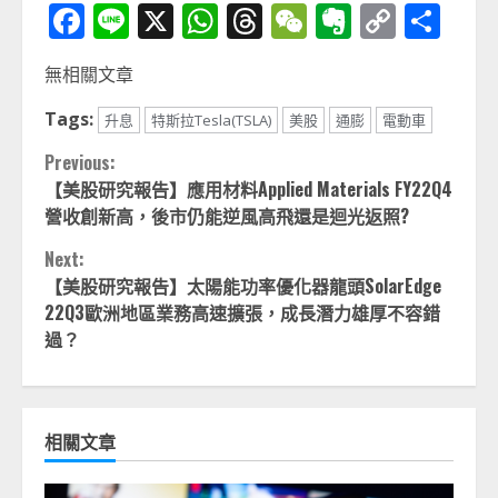
Facebook
Line
X
WhatsApp
Threads
WeChat
Evernot
Copy
分
Link
享
無相關文章
Tags:
升息
特斯拉Tesla(TSLA)
美股
通膨
電動車
Continue
Previous:
【美股研究報告】應用材料Applied Materials FY22Q4
Reading
營收創新高，後市仍能逆風高飛還是迴光返照?
Next:
【美股研究報告】太陽能功率優化器龍頭SolarEdge
22Q3歐洲地區業務高速擴張，成長潛力雄厚不容錯
過？
相關文章