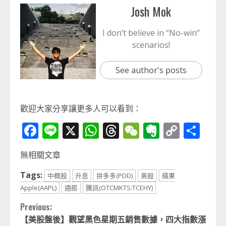
Josh Mok
I don’t believe in “No-win”
scenarios!
See author's posts
歡迎大家分享讓更多人可以看到：
Facebook
Line
X
WhatsApp
Threads
WeChat
Evernot
Copy
分
Link
享
無相關文章
Tags:
中概股
升息
拚多多(PDD)
美股
蘋果
Apple(AAPL)
通膨
騰訊(OTCMKTS:TCEHY)
Continue
Previous:
【美股盤後】觀望黑色星期五銷售數據，四大指數漲