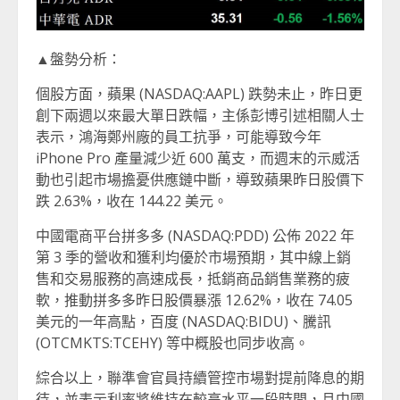
▲盤勢分析：
個股方面，蘋果 (NASDAQ:AAPL) 跌勢未止，昨日更
創下兩週以來最大單日跌幅，主係彭博引述相關人士
表示，鴻海鄭州廠的員工抗爭，可能導致今年
iPhone Pro 產量減少近 600 萬支，而週末的示威活
動也引起市場擔憂供應鏈中斷，導致蘋果昨日股價下
跌 2.63%，收在 144.22 美元。
中國電商平台拼多多 (NASDAQ:PDD) 公佈 2022 年
第 3 季的營收和獲利均優於市場預期，其中線上銷
售和交易服務的高速成長，抵銷商品銷售業務的疲
軟，推動拼多多昨日股價暴漲 12.62%，收在 74.05
美元的一年高點，百度 (NASDAQ:BIDU)、騰訊
(OTCMKTS:TCEHY) 等中概股也同步收高。
綜合以上，聯準會官員持續管控市場對提前降息的期
待，並表示利率將維持在較高水平一段時間，且中國