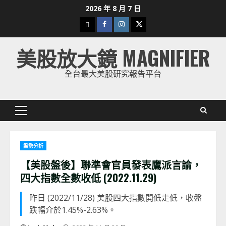
Skip
2026 年 8 月 7 日
to
下
Facebook
Instagram
Twitter
content
載
美股放大鏡 MAGNIFIER
美
股
全台最大美股研究報告平台
K
線
Primary
Menu
盤勢分析
【美股盤後】聯準會官員發表鷹派言論，
四大指數全數收低 (2022.11.29)
昨日 (2022/11/28) 美股四大指數開低走低，收盤
跌幅介於1.45%-2.63%。