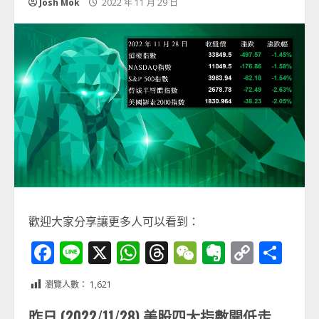
Josh Mok
2022 年 11 月 29 日
歡迎大家分享讓更多人可以看到：
Facebook
Line
X
WhatsApp
Threads
WeChat
Evernot
Copy
分
Link
享
瀏覽人數：
1,621
昨日 (2022/11/28) 美股四大指數開低走