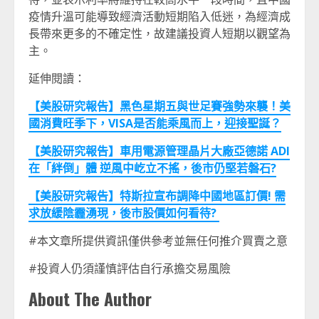
疫情升溫可能導致經濟活動短期陷入低迷，為經濟成
長帶來更多的不確定性，故建議投資人短期以觀望為
主。
延伸閱讀：
【美股研究報告】黑色星期五與世足賽強勢來襲！美
國消費旺季下，VISA是否能乘風而上，迎接聖誕？
【美股研究報告】車用電源管理晶片大廠亞德諾 ADI
在「絆倒」體 逆風中屹立不搖，後市仍堅若磐石?
【美股研究報告】特斯拉宣布調降中國地區訂價! 需
求放緩陰霾湧現，後市股價如何看待?
#本文章所提供資訊僅供參考並無任何推介買賣之意
#投資人仍須謹慎評估自行承擔交易風險
About The Author