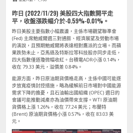
昨日 (2022/11/29) 美股四大指數開平走
平，收盤漲跌幅介於-0.59%-0.01%。
昨日美股主要指數小幅震盪，主係市場觀望聯準會
(Fed) 主席鮑威爾週三對通膨、經濟展望及勞動市場
的演說，且預期鮑威爾將表達相對鷹派的立場。而蘋
果跌勢未止，亞馬遜及特斯拉等科技股亦同步走低，
四大指數僅道瓊微幅收紅。台積電ADR小漲 0.14%，
收在 79.33 美元，溢價差 0.84%。
能源方面，昨日原油期貨價格走高，主係中國可能逐
步放寬疫情封控措施，略為緩解前日市場對中國能源
需求下降的擔憂，且石油輸出國組織 (OPEC) 週日的
會議可能推動減產亦為油價帶來支撐。WTI 原油期
貨價格上漲 1.26%，收在 77.24 美元；布蘭特
(Brent) 原油期貨價格小漲 0.57%，收在 83.03 美
元。