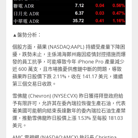
▲盤勢分析：
個股方面，蘋果 (NASDAQ:AAPL) 持續受產量下降困
擾，跌勢未止，主係鴻海鄭州廠因疫情封控措施而爆
發的員工抗爭，可能導致今年 iPhone Pro 產量減少
近 600 萬支，且市場擔憂供應鏈中斷的問題，導致
蘋果昨日股價下跌 2.11%，收在 141.17 美元，連續
第三個交易日收跌。
雪佛龍 (Chevron) (NYSE:CVX) 昨日獲得拜登政府給
予有限許可，允許其在委內瑞拉恢復生產石油，代表
著美國可能朝向結束長達數年的委內瑞拉石油生產禁
運，推動雪佛龍昨日股價上漲 1.53% 至每股 181.03
美元。
AMC 電視網 (NASDAQ:AMCX) 執行長 Christina