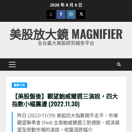
Skip
2026 年 8 月 6 日
to
下
Facebook
Instagram
Twitter
content
載
美股放大鏡 MAGNIFIER
美
股
全台最大美股研究報告平台
K
線
Primary
Menu
盤勢分析
【美股盤後】觀望鮑威爾週三演說，四大
指數小幅震盪 (2022.11.30)
昨日 (2022/11/29) 美股四大指數開平走平，市場
觀望聯準會 (Fed) 主席鮑威爾週三對通膨、經濟展
望及勞動市場的演說，收盤漲跌幅介