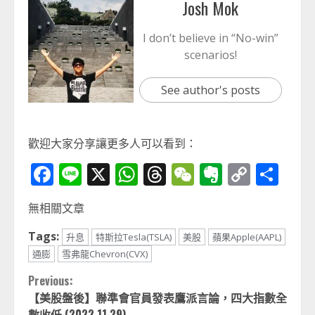
Josh Mok
I don’t believe in “No-win”
scenarios!
See author's posts
歡迎大家分享讓更多人可以看到：
Facebook
Line
X
WhatsApp
Threads
WeChat
Evernot
Copy
分
Link
享
無相關文章
Tags:
升息
特斯拉Tesla(TSLA)
美股
蘋果Apple(AAPL)
通膨
雪弗龍Chevron(CVX)
Continue
Previous:
【美股盤後】聯準會官員發表鷹派言論，四大指數全
Reading
數收低 (2022.11.29)