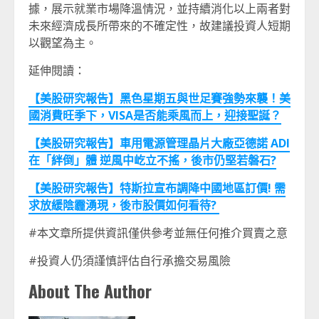
據，展示就業市場降溫情況，並持續消化以上兩者對
未來經濟成長所帶來的不確定性，故建議投資人短期
以觀望為主。
延伸閱讀：
【美股研究報告】黑色星期五與世足賽強勢來襲！美
國消費旺季下，VISA
是否能乘風而上，迎接聖誕？
【美股研究報告】車用電源管理晶片大廠亞德諾 ADI
在「絆倒」體
逆風中屹立不搖，後市仍堅若磐石?
【美股研究報告】特斯拉宣布調降中國地區訂價!
需
求放緩陰霾湧現，後市股價如何看待?
#本文章所提供資訊僅供參考並無任何推介買賣之意
#投資人仍須謹慎評估自行承擔交易風險
About The Author