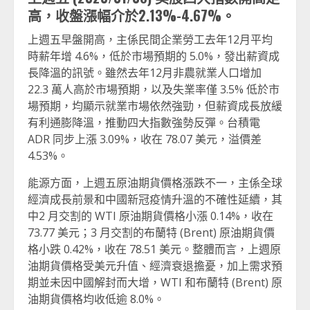
高，收盤漲幅介於2.13%-4.67%。
上週五早盤開高，主係民間企業勞工去年12月平均
時薪年增 4.6%，低於市場預期的 5.0%，發出薪資成
長降溫的訊號。雖然去年12月非農就業人口增加
22.3 萬人高於市場預期，以及失業率僅 3.5% 低於市
場預期，均顯示就業市場依然強勁，但薪資成長放緩
有利通膨降溫，推動四大指數強勢反彈。台積電
ADR 同步上漲 3.09%，收在 78.07 美元，溢價差
4.53%。
能源方面，上週五原油期貨價格漲跌不一，主係全球
經濟成長前景和中國新冠疫情升溫的不確性延續，其
中2 月交割的 WTI 原油期貨價格小漲 0.14%，收在
73.77 美元；3 月交割的布蘭特 (Brent) 原油期貨價
格小跌 0.42%，收在 78.51 美元。整體而言，上週原
油期貨價格受美元升值、經濟衰退擔憂，加上需求預
期並未因中國解封而大增，WTI 和布蘭特 (Brent) 原
油期貨價格均收低逾 8.0%。