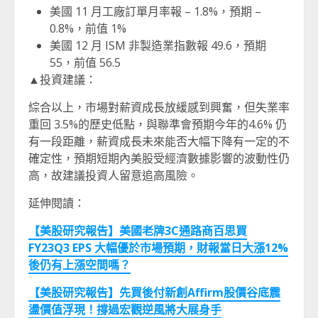
美國 11 月工廠訂單月率報 – 1.8%，預期 –
0.8%，前值 1%
美國 12 月 ISM 非製造業指數報 49.6，預期
55，前值 56.5
▲投資建議：
綜合以上，市場對薪資成長放緩感到興奮，但失業率
重回 3.5%的歷史低點，與聯準會預期今年的4.6% 仍
有一段距離，薪資成長未來能否大幅下降有一定的不
確定性，預期短期內美股受經濟數據影響的波動性仍
高，故建議投資人留意追高風險。
延伸閱讀：
【美股研究報告】美國老牌3C
通路商百思買
FY23Q3 EPS
大幅優於市場預期，財報當日大漲12%
後仍有上漲空間嗎？
【美股研究報告】先買後付新創Affirm股價谷底震
盪價值浮現！撐過宏觀逆風將大展身手