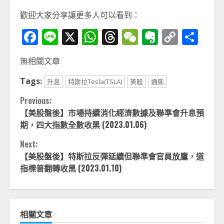
歡迎大家分享讓更多人可以看到：
Facebook
Line
X
WhatsApp
Threads
WeChat
Evernot
Copy
分
Link
享
無相關文章
Tags:
升息
特斯拉Tesla(TSLA)
美股
通膨
Continue
Previous:
【美股盤後】市場持續消化經濟數據及聯準會升息預
Reading
期，四大指數全數收黑 (2023.01.06)
Next:
【美股盤後】特斯拉反彈延續但聯準會官員放鷹，道
指標普翻轉收黑 (2023.01.10)
相關文章