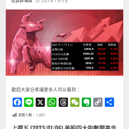
Josh Mok
2023 年 1 月 9 日
歡迎大家分享讓更多人可以看到：
Facebook
Line
X
WhatsApp
Threads
WeChat
Evernot
Copy
分
Link
享
瀏覽人數：
1,057
上週五 (2023/01/06) 美股四大指數開高走