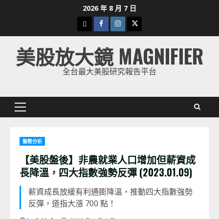
Skip
2026 年 8 月 7 日
to
下
Facebook
Instagram
Twitter
content
載
美股放大鏡 MAGNIFIER
美
股
全台最大美股研究報告平台
K
線
Primary
Menu
盤勢分析
【美股盤後】非農就業人口增加但薪資成
長降溫，四大指數強勢反彈 (2023.01.09)
薪資成長放緩有利通膨降溫，推動四大指數強勢
反彈，道指大漲 700 點！