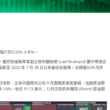
note
py
分
nk
享
介於0.32%-3.45%。
後聯準會副主席布蘭納德 (Lael Brainard) 鷹中帶鴿言
2020 年 7 月 28 日以來最低收盤價。台積電ADR 同步
收跌，主係中國周末公布 9 月服務業景氣萎縮，加劇原油需
6%，收在 91.13 美元；12月交割的布蘭特 (Brent) 原油期