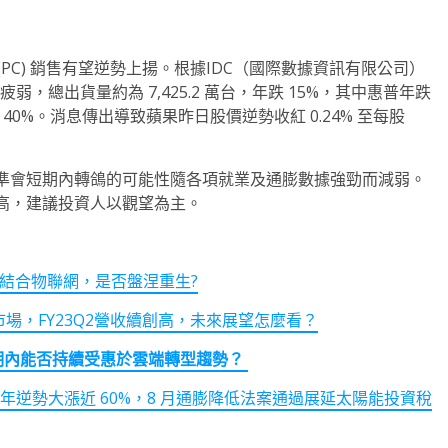
電腦 (PC) 銷售有望逆勢上揚。根據IDC（國際數據資訊有限公司）
弱，總出貨量約為 7,425.2 萬台，年跌 15%，其中惠普年跌
 40%。消息傳出導致蘋果昨日股價逆勢收紅 0.24% 至每股
準會短期內轉鴿的可能性隨各項就業及通膨數據強勁而減弱。
高，建議投資人以觀望為主。
型結合物聯網，是否盤涅重生?
用市場，FY23Q2營收續創高，未來展望怎麼看？
期內能否持續受惠於雲端轉型趨勢？
gy 今年逆勢大漲近 60%，8 月通膨降低法案通過展延太陽能投資稅