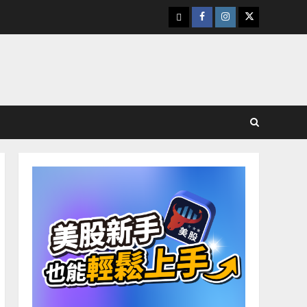
下
Facebook
Instagram
Twitter
載
美
股
K
線