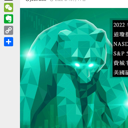
Threads
WeChat
Evernote
Copy
Link
分
享