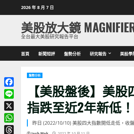
Skip
2026 年 8 月 7 日
to
content
美股放大鏡 MAGNIFIE
全台最大美股研究報告平台
首頁
新聞短評
盤勢分析
研究報告
美股學
盤勢分析
【美股盤後】美股
Facebook
指跌至近2年新低！ (20
Line
X
昨日 (2022/10/10) 美股四大指數開低走低，收盤
WhatsApp
Josh Mok
2022 年 10 月 11 日