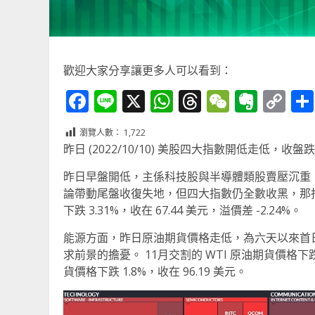
歡迎大家分享讓更多人可以看到：
Facebook
Line
X
WhatsApp
Threads
WeChat
Ever
Co
Li
瀏覽人數：
1,722
昨日 (2022/10/10) 美股四大指數開低走低，收盤跌幅
昨日早盤開低，主係科技股與半導體類股賣壓沉重，雖然其
論帶動尾盤收復失地，但四大指數仍全數收黑，那指跌至 
下跌 3.31%，收在 67.44 美元，溢價差 -2.24%。
能源方面，昨日原油期貨價格走低，為六天以來首日
求前景的擔憂。 11月交割的 WTI 原油期貨價格下跌 1.
貨價格下跌 1.8%，收在 96.19 美元。