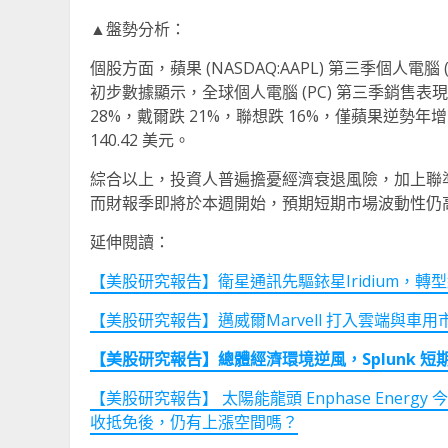
▲盤勢分析：
個股方面，蘋果 (NASDAQ:AAPL) 第三季個人
初步數據顯示，全球個人電腦 (PC) 第三季銷售表現疲
28%，戴爾跌 21%，聯想跌 16%，僅蘋果逆勢年增
140.42 美元。
綜合以上，投資人普遍擔憂經濟衰退風險，加上聯
而財報季即將於本週開始，預期短期市場波動性仍
延伸閱讀：
【美股研究報告】衛星通訊先驅銥星Iridium，轉
【美股研究報告】邁威爾Marvell 打入雲端與車
【美股研究報告】總體經濟環境逆風，
Splunk
短
【美股研究報告】 太陽能龍頭 Enphase Ener
收抵免後，仍有上漲空間嗎？