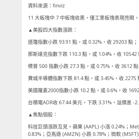
資料來源：finviz
11 大板塊中 7 中板塊收黑，僅工業板塊表現亮
▲美股四大指數漲跌：
道瓊指數小跌 93.91 點，或 0.32%，收 29203 點；
那斯達克指數下跌 110.3 點，或 1.04%，收 10542
標普 500 指數小跌 27.3 點，或 0.75%，收 3612 
費城半導體指數下跌 81.4 點，或 3.45%，收 2275
美國羅素2000指數小跌 10.2 點，或 0.6%，收 169
台積電ADR收 67.44 美元，下跌 3.31%，溢價差 -2
▲焦點個股：
科技巨頭漲跌互見。蘋果 (AAPL) 小漲 0.24%；Meta (
0.83%；亞馬遜 (AMZN) 小跌 0.78%；微軟 (MSFT)