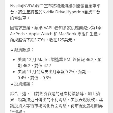
Nvidia(NVDA)周二宣布將和鴻海攜手開發自駕車平
台，將生產將基於Nvidia Drive Hyperion自駕平台
的電動車。
因需求放緩，蘋果(AAPL)告知多家供應商減少第1季
AirPods、Apple Watch 和 MacBook 零組件生產。
蘋果股價下跌3.79%，收在125美元。
▲經濟數據：
美國 12 月 Markit 製造業 PMI 終值報 46.2，預
期 46.2，前值 47.7
美國 11 月營建支出月率報 0.2%，預期 –
0.4%，前值 – 0.3%
▲投資建議：
綜合上述， 目前經濟衰退的疑慮持續發酵，加上蘋
果、特斯拉近日傳出的不利消息，美股表現疲軟，建
議投資人等待市場消化負面消息，待市況更為明朗再
行進場。