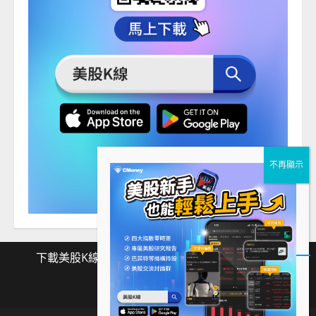
下載美股K線
Facebook
Instagram
Twitter
下
Facebook
Instagram
Twitter
載