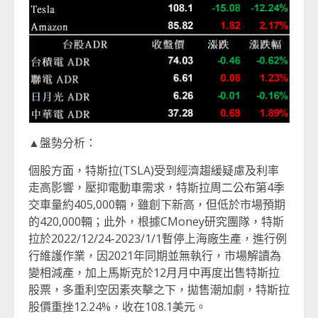
▲盤勢分析：
個股方面，特斯拉(TSLA)受到經濟趨緩疑慮及利率
走高影響，壓抑電動車需求，特斯拉周二公布第4季
交車量約405,000輛，雖創下新高，但低於市場預期
的420,000輛；此外，根據CMoney研究團隊，特斯
拉於2022/12/24-2023/1/1暫停上海廠生產，進行例
行維護作業，因2021年同期並無執行，市場解讀為
變相減產，加上馬斯克於12月月中再度出售特斯拉
股票，多重利空因素夾擊之下，拋售潮加劇，特斯拉
股價重挫12.24%，收在108.1美元。