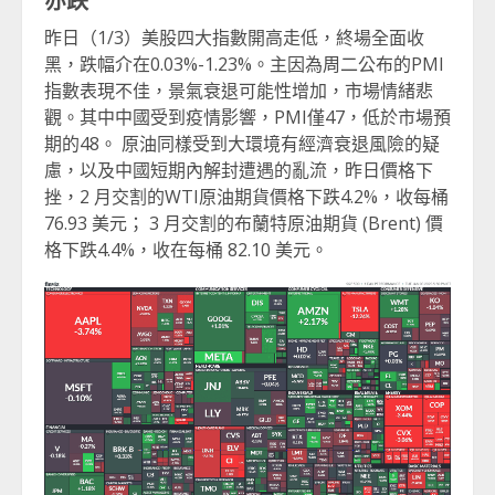
昨日（1/3）美股四大指數開高走低，終場全面收
黑，跌幅介在0.03%-1.23%。主因為周二公布的PMI
指數表現不佳，景氣衰退可能性增加，市場情緒悲
觀。其中中國受到疫情影響，PMI僅47，低於市場預
期的48。 原油同樣受到大環境有經濟衰退風險的疑
慮，以及中國短期內解封遭遇的亂流，昨日價格下
挫，2 月交割的WTI原油期貨價格下跌4.2%，收每桶
76.93 美元； 3 月交割的布蘭特原油期貨 (Brent) 價
格下跌4.4%，收在每桶 82.10 美元。