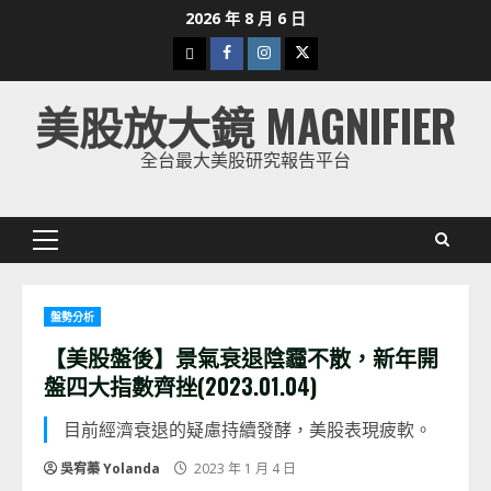
Skip
2026 年 8 月 6 日
to
下
Facebook
Instagram
Twitter
content
載
美股放大鏡 MAGNIFIER
美
股
全台最大美股研究報告平台
K
線
Primary
Menu
盤勢分析
【美股盤後】景氣衰退陰霾不散，新年開
盤四大指數齊挫(2023.01.04)
目前經濟衰退的疑慮持續發酵，美股表現疲軟。
吳宥蓁 Yolanda
2023 年 1 月 4 日