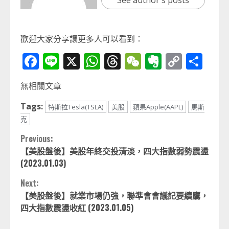
See author's posts
歡迎大家分享讓更多人可以看到：
Facebook
Line
X
WhatsApp
Threads
WeChat
Evernot
Copy
分
Link
享
無相關文章
Tags:
特斯拉Tesla(TSLA)
美股
蘋果Apple(AAPL)
馬斯
克
Continue
Previous:
【美股盤後】美股年終交投清淡，四大指數弱勢震盪
Reading
(2023.01.03)
Next:
【美股盤後】就業市場仍強，聯準會會議記要續鷹，
四大指數震盪收紅 (2023.01.05)