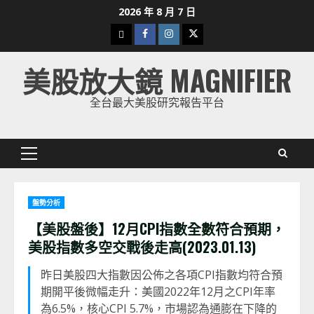
Skip
2026 年 8 月 7 日
to
下
Facebook
Instagram
Twitter
content
載
美股放大鏡 MAGNIFIER
美
股
全台最大美股研究報告平台
K
線
Primary
Menu
盤勢分析
【美股盤後】12月CPI指數全數符合預期，
美股指數多空交戰後走高(2023.01.13)
昨日美股四大指數因公佈之各項CPI指數均符合預
期開平後微幅走升：美國2022年12月之CPI年率
為6.5%，核心CPI 5.7%，市場認為通膨在下降的