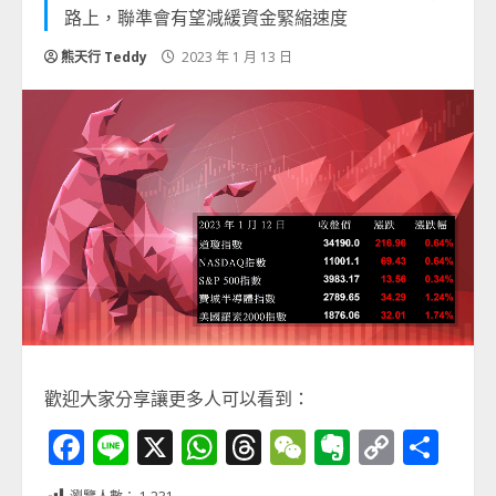
路上，聯準會有望減緩資金緊縮速度
熊天行 Teddy
2023 年 1 月 13 日
歡迎大家分享讓更多人可以看到：
Facebook
Line
X
WhatsApp
Threads
WeChat
Evernot
Copy
分
Link
享