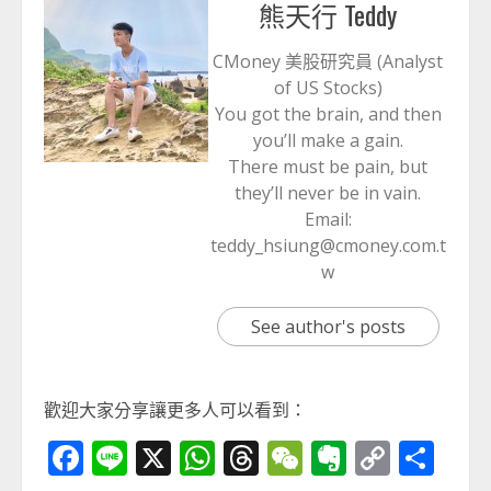
熊天行 Teddy
CMoney 美股研究員 (Analyst
of US Stocks)
You got the brain, and then
you’ll make a gain.
There must be pain, but
they’ll never be in vain.
Email:
teddy_hsiung@cmoney.com.t
w
See author's posts
歡迎大家分享讓更多人可以看到：
Facebook
Line
X
WhatsApp
Threads
WeChat
Evernot
Copy
分