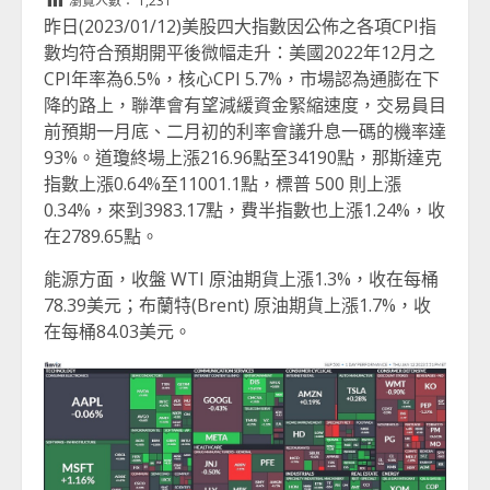
瀏覽人數：
1,231
昨日(2023/01/12)美股四大指數因公佈之各項CPI指
數均符合預期開平後微幅走升：美國2022年12月之
CPI年率為6.5%，核心CPI 5.7%，市場認為通膨在下
降的路上，聯準會有望減緩資金緊縮速度，交易員目
前預期一月底、二月初的利率會議升息一碼的機率達
93%。道瓊終場上漲216.96點至34190點，那斯達克
指數上漲0.64%至11001.1點，標普 500 則上漲
0.34%，來到3983.17點，費半指數也上漲1.24%，收
在2789.65點。
能源方面，收盤 WTI 原油期貨上漲1.3%，收在每桶
78.39美元；布蘭特(Brent) 原油期貨上漲1.7%，收
在每桶84.03美元。