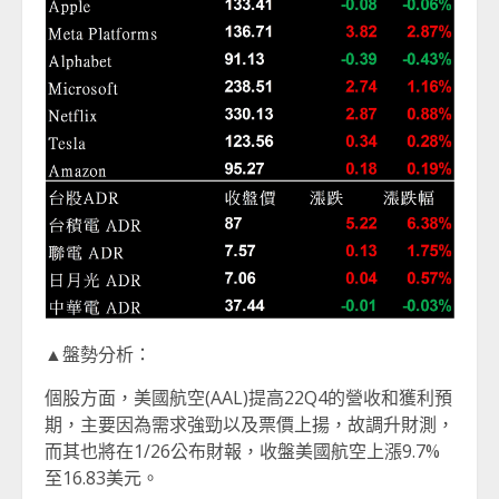
▲盤勢分析：
個股方面，美國航空(AAL)提高22Q4的營收和獲利預
期，主要因為需求強勁以及票價上揚，故調升財測，
而其也將在1/26公布財報，收盤美國航空上漲9.7%
至16.83美元。