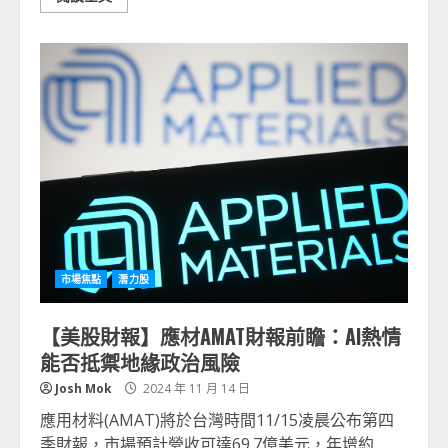
市場焦點
潛力股
【美股財報】應材AMAT財報前瞻：AI熱情
能否抵禦地緣政治風險
Josh Mok
2024 年 11 月 14 日
應用材料(AMAT)將於台灣時間11/15凌晨公布第四
季財報，市場預計營收可達69.7億美元，年增約