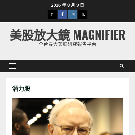
Skip
2026 年 8 月 9 日
to
下
Facebook
Instagram
Twitter
content
載
美股放大鏡 MAGNIFIER
美
股
全台最大美股研究報告平台
K
線
Primary
Menu
潛力股