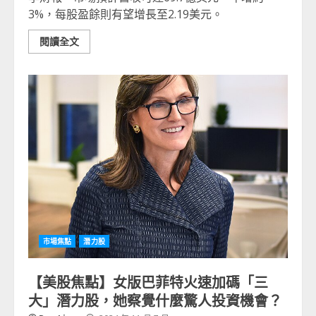
3%，每股盈餘則有望增長至2.19美元。
閱讀全文
市場焦點
潛力股
【美股焦點】女版巴菲特火速加碼「三
大」潛力股，她察覺什麼驚人投資機會？