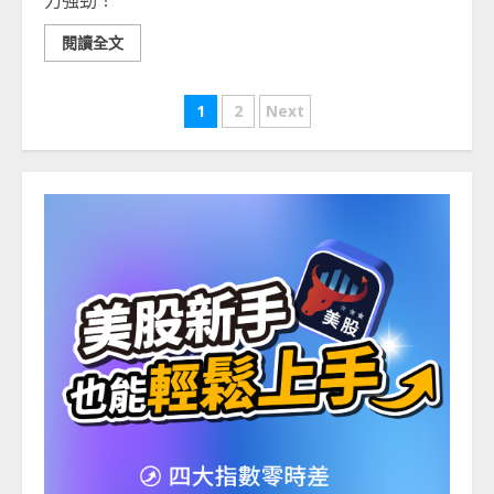
力強勁！
閱讀全文
文
1
2
Next
章
分
頁