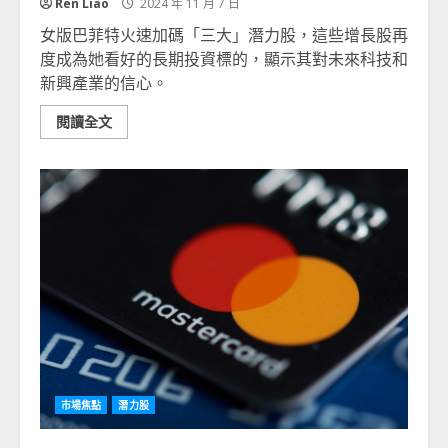
Ren Liao
2024 年 11 月 7 日
女版巴菲特火速加碼「三大」潛力股，這些增長股再
度成為她看好的長期投資標的，顯示其對未來科技和
新興產業的信心。
閱讀全文
市場焦點
潛力股