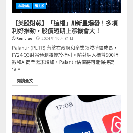
市場焦點
潛力股
【美股財報】「這檔」AI新星爆發！多項
利好推動，股價短期上漲機會大！
Ren Liao
2024 年 10 月 31 日
Palantir (PLTR) 有望在政府和商業領域持續成長，
FY24 Q3財報預測將優於指引。隨著納入標普500指
數和AI商業需求增加，Palantir估值將可能保持高
位。
閱讀全文