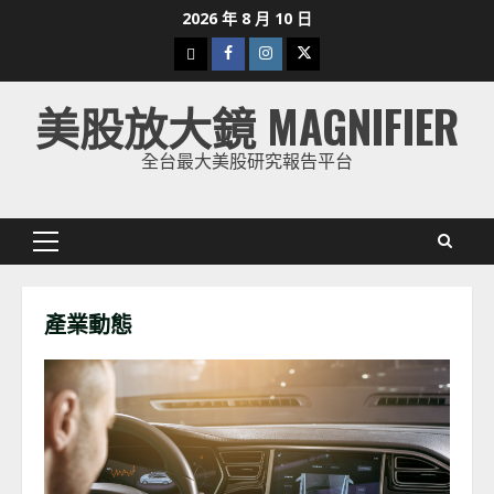
Skip
2026 年 8 月 10 日
to
下
Facebook
Instagram
Twitter
content
載
美股放大鏡 MAGNIFIER
美
股
全台最大美股研究報告平台
K
線
Primary
Menu
產業動態