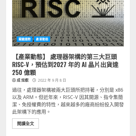
關鍵趨勢
產業動態
【產業動態】 處理器架構的第三大巨頭
RISC-V，預估到2027 年的 AI 晶片出貨達
250 億顆
成 炫叡
2022 年 9 月 8 日
過往，處理器架構被兩大巨頭所把持著，分別是 x86
以及 ARM。但近年來，RISC-V 因其開源、指令集簡
潔、免授權費的特性，越來越多的廠商紛紛投入開發
此架構下的應用。
閱讀全文