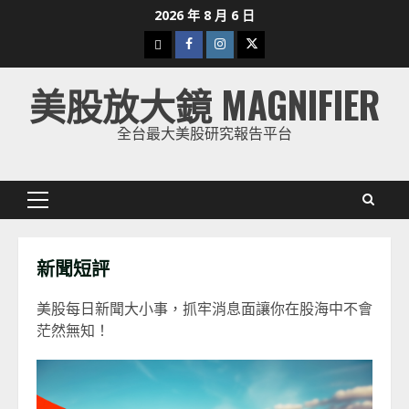
Skip
2026 年 8 月 6 日
to
下
Facebook
Instagram
Twitter
content
載
美股放大鏡 MAGNIFIER
美
股
全台最大美股研究報告平台
K
線
Primary
Menu
新聞短評
美股每日新聞大小事，抓牢消息面讓你在股海中不會
茫然無知！