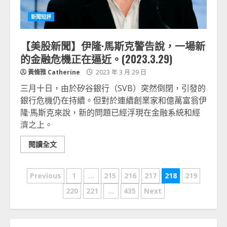
新聞短評
【美股新聞】伊隆·馬斯克警告說，一場新
的金融危機正在逼近。(2023.3.29)
黃脩雅 Catherine
2023 年 3 月 29 日
三月十日，由於矽谷銀行（SVB）突然倒閉，引發的
銀行危機仍在持續。但對於連續創業家和億萬富翁伊
隆·馬斯克來說，新的問題已經浮現在金融系統和經
濟之上。
閱讀全文
文
Previous
1
...
215
216
217
218
219
章
220
221
...
435
Next
分