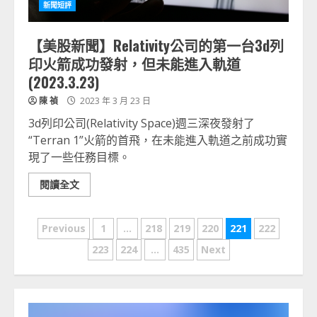
新聞短評
【美股新聞】Relativity公司的第一台3d列
印火箭成功發射，但未能進入軌道
(2023.3.23)
陳 禎
2023 年 3 月 23 日
3d列印公司(Relativity Space)週三深夜發射了
“Terran 1”火箭的首飛，在未能進入軌道之前成功實
現了一些任務目標。
閱讀全文
文
Previous
1
...
218
219
220
221
222
章
223
224
...
435
Next
分
頁