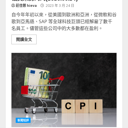
莊佳蓉 hieva
2023 年 3 月 24 日
自今年年初以來，從美國到歐洲和亞洲，從微軟和谷
歌到亞馬遜、SAP 等全球科技巨頭已經解雇了數千
名員工。儘管這些公司中的大多數都在盈利。
閱讀全文
新聞短評