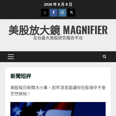
Skip
2026 年 8 月 8 日
to
下
Facebook
Instagram
Twitter
content
載
美股放大鏡 MAGNIFIER
美
股
全台最大美股研究報告平台
K
線
Primary
Menu
新聞短評
美股每日新聞大小事，抓牢消息面讓你在股海中不會
茫然無知！