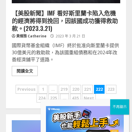
【美股新聞】IMF 看好斯里蘭卡陷入危機
的經濟將得到挽回，因該國成功獲得救助
款。(2023.3.21)
黃脩雅 Catherine
2023 年 3 月 21 日
國際貨幣基金組織（IMF）終於批准向斯里蘭卡提供
30億美元的救助款，為該國重組債務和在2024年改
善經濟鋪平了道路。
閱讀全文
文
Previous
1
...
219
220
221
222
223
章
224
225
...
435
Next
分
頁