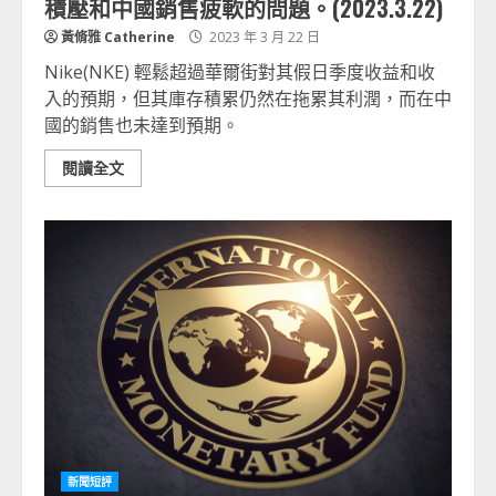
積壓和中國銷售疲軟的問題。(2023.3.22)
黃脩雅 Catherine
2023 年 3 月 22 日
Nike(NKE) 輕鬆超過華爾街對其假日季度收益和收
入的預期，但其庫存積累仍然在拖累其利潤，而在中
國的銷售也未達到預期。
閱讀全文
新聞短評