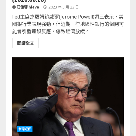
莊佳蓉 hieva
2023 年 3 月 23 日
Fed主席杰羅姆鮑威爾(Jerome Powell)週三表示，美
國銀行業表現強勁，但近期一些地區性銀行的倒閉可
能會引發連鎖反應，導致經濟放緩。
閱讀全文
新聞短評