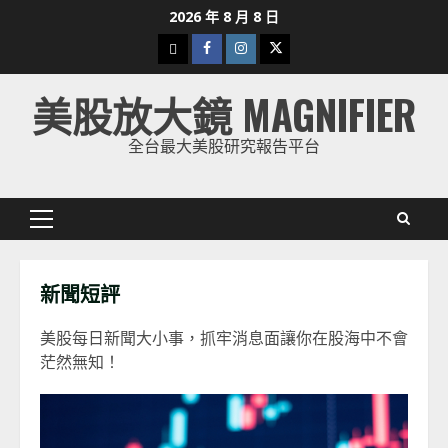
Skip
2026 年 8 月 8 日
to
下
Facebook
Instagram
Twitter
content
載
美股放大鏡 MAGNIFIER
美
股
全台最大美股研究報告平台
K
線
Primary
Menu
新聞短評
美股每日新聞大小事，抓牢消息面讓你在股海中不會
茫然無知！