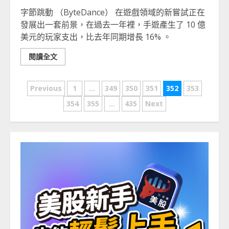
字節跳動 （ByteDance） 在遊戲領域的新嘗試正在
發展出一套前景，在過去一年裡，手遊產生了 10 億
美元的玩家支出，比去年同期增長 16% 。
閱讀全文
文
Previous
1
...
349
350
351
352
353
章
354
355
...
435
Next
分
頁