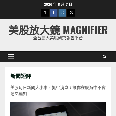
Skip
2026 年 8 月 7 日
to
下
Facebook
Instagram
Twitter
content
載
美股放大鏡 MAGNIFIER
美
股
全台最大美股研究報告平台
K
線
Primary
Menu
新聞短評
美股每日新聞大小事，抓牢消息面讓你在股海中不會
茫然無知！