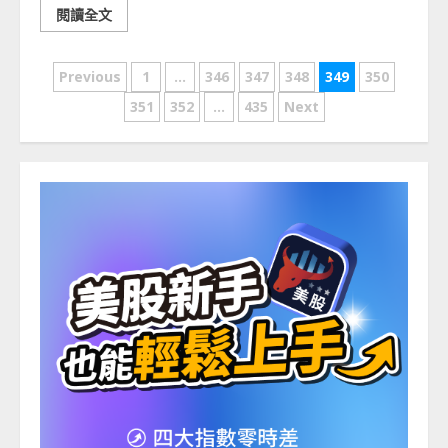
閱讀全文
文
Previous
1
...
346
347
348
349
350
章
351
352
...
435
Next
分
頁