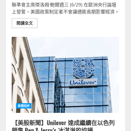
聯準會主席傑洛姆·鮑爾週三 (6/29) 在歐洲央行論壇
上發誓，美國政策制定者不會讓通膨長期影響經濟。
閱讀全文
新聞短評
【美股新聞】Unilever 達成繼續在以色列
銷售 Ben & Jerry’s 冰淇淋的協議