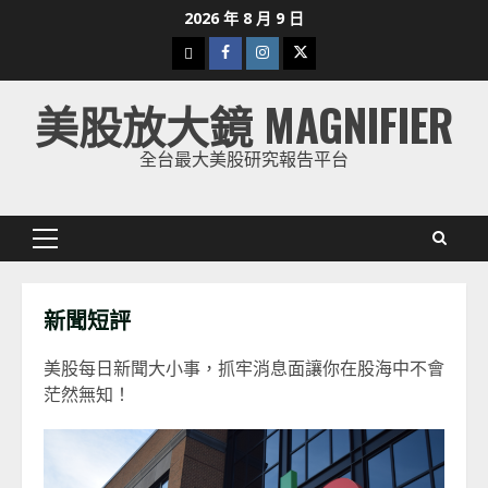
Skip
2026 年 8 月 9 日
to
下
Facebook
Instagram
Twitter
content
載
美股放大鏡 MAGNIFIER
美
股
全台最大美股研究報告平台
K
線
Primary
Menu
新聞短評
美股每日新聞大小事，抓牢消息面讓你在股海中不會
茫然無知！