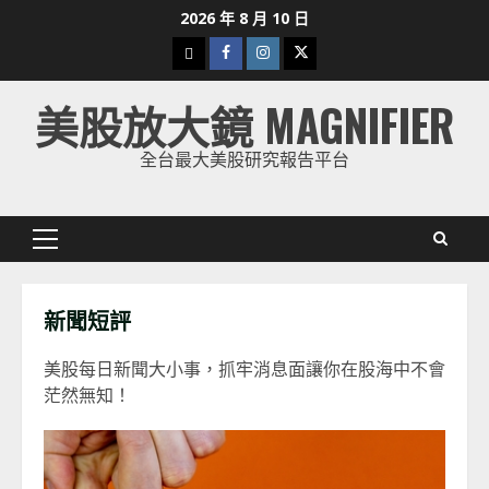
Skip
2026 年 8 月 10 日
to
下
Facebook
Instagram
Twitter
content
載
美股放大鏡 MAGNIFIER
美
股
全台最大美股研究報告平台
K
線
Primary
Menu
新聞短評
美股每日新聞大小事，抓牢消息面讓你在股海中不會
茫然無知！