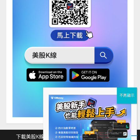
下載美股K線
Facebook
Instagram
Twitter