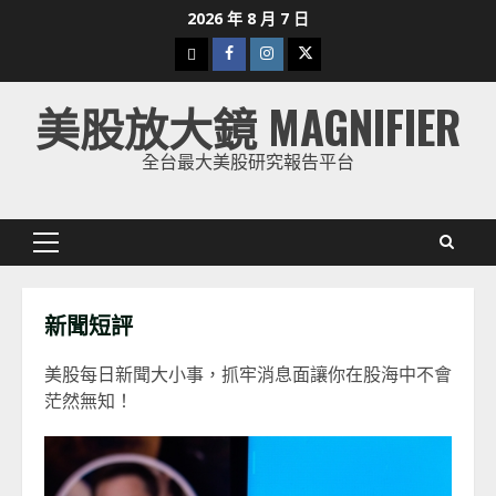
Skip
2026 年 8 月 7 日
to
下
Facebook
Instagram
Twitter
content
載
美股放大鏡 MAGNIFIER
美
股
全台最大美股研究報告平台
K
線
Primary
Menu
新聞短評
美股每日新聞大小事，抓牢消息面讓你在股海中不會
茫然無知！