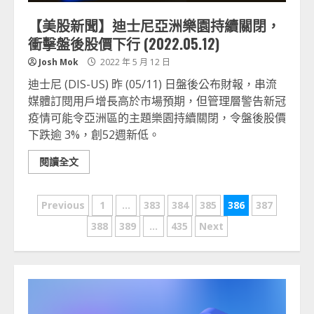
【美股新聞】迪士尼亞洲樂園持續關閉，
衝擊盤後股價下行 (2022.05.12)
Josh Mok
2022 年 5 月 12 日
迪士尼 (DIS-US) 昨 (05/11) 日盤後公布財報，串流
媒體訂閱用戶增長高於市場預期，但管理層警告新冠
疫情可能令亞洲區的主題樂園持續關閉，令盤後股價
下跌逾 3%，創52週新低。
閱讀全文
文
Previous
1
...
383
384
385
386
387
章
388
389
...
435
Next
分
頁