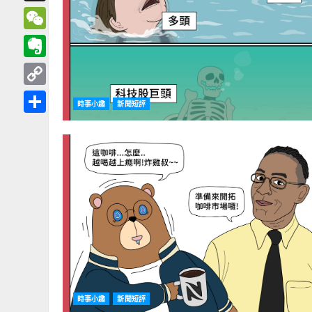
Threads
WeChat
Evernote
Copy
時事小趣
新聞短評
Link
分
享
時事小趣
新聞短評