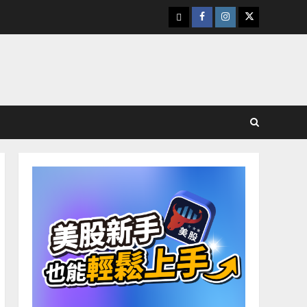
下
Facebook
Instagram
Twitter
載
美
股
K
線