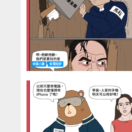
時事小趣
新聞短評