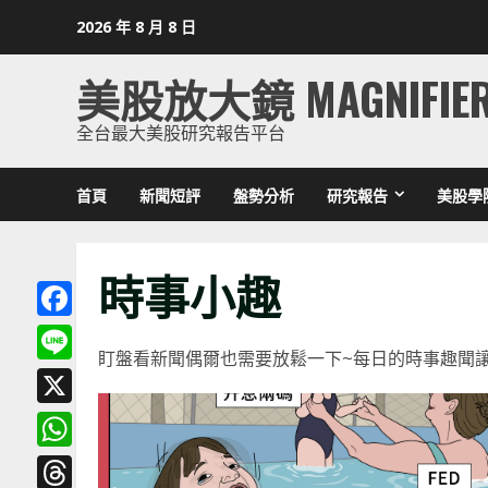
Skip
2026 年 8 月 8 日
to
content
美股放大鏡 MAGNIFIE
全台最大美股研究報告平台
首頁
新聞短評
盤勢分析
研究報告
美股學
時事小趣
Facebook
盯盤看新聞偶爾也需要放鬆一下~每日的時事趣聞
Line
X
WhatsApp