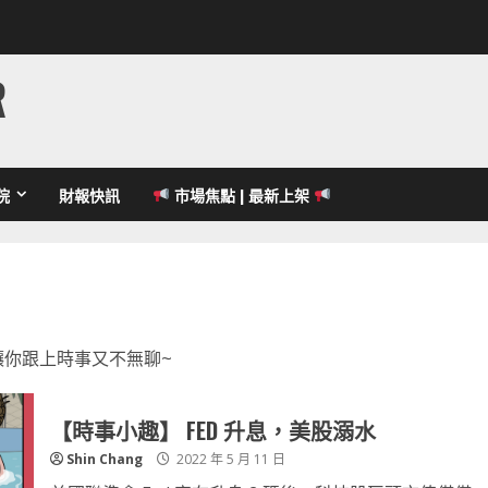
R
院
財報快訊
市場焦點 | 最新上架
讓你跟上時事又不無聊~
【時事小趣】 FED 升息，美股溺水
Shin Chang
2022 年 5 月 11 日