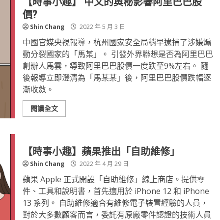
【時事小趣】 中文的奧秘影響阿里巴巴股
價?
Shin Chang
2022 年 5 月 3 日
中國官媒央視報導，杭州國家安全局稍早逮捕了涉嫌煽
動分裂國家的「馬某」。 引發外界聯想是否為阿里巴巴
創辦人馬雲，導致阿里巴巴股價一度跌至9%左右。 隨
後報導立即澄清為「馬某某」後，阿里巴巴股價跌幅逐
漸收斂。
閱讀全文
【時事小趣】蘋果推出「自助維修」
Shin Chang
2022 年 4 月 29 日
蘋果 Apple 正式開設「自助維修」線上商店。提供零
件、工具和說明書，首先適用於 iPhone 12 和 iPhone
13 系列。 自助維修適合有維修電子裝置經驗的人員，
對於大多數顧客而言，委託有原廠零件認證的技術人員