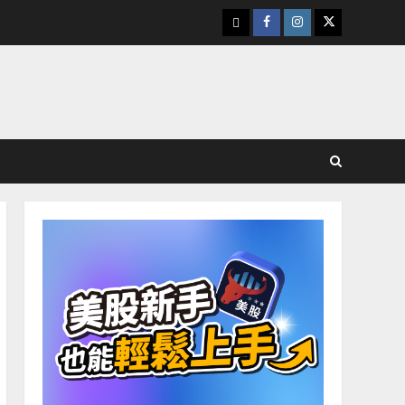
下
Facebook
Instagram
Twitter
載
美
股
K
線