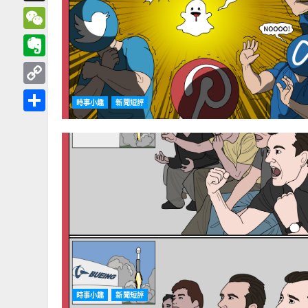
Threads
WeChat
Evernote
Copy
時事小趣
新聞短評
Link
分
享
時事小趣
新聞短評