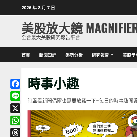
Skip
2026 年 8 月 7 日
to
content
美股放大鏡 MAGNIFIE
全台最大美股研究報告平台
首頁
新聞短評
盤勢分析
研究報告
美股學
時事小趣
Facebook
盯盤看新聞偶爾也需要放鬆一下~每日的時事趣聞
Line
X
WhatsApp