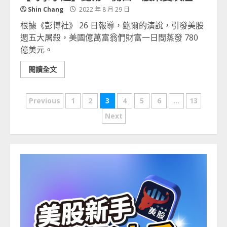
Shin Chang
2022 年 8 月 29 日
根據《彭博社》 26 日報導，鮑爾的演說，引發美股
週五大屠殺，美國億萬富翁們財富一日間蒸發 780
億美元。
閱讀全文
文
Previous
1
2
3
4
5
6
...
13
章
Next
分
頁