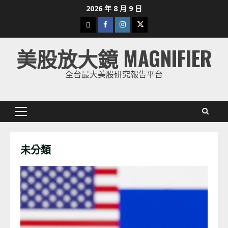
Skip
2026 年 8 月 9 日
to
下
Facebook
Instagram
Twitter
content
載
美股放大鏡 MAGNIFIER
美
股
全台最大美股研究報告平台
K
線
Primary
Menu
未分類