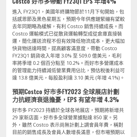
Costco 好市多帶動 FY23Q1 EPS 年增4%
進入 FY23Q1，美國年終購物節於11月下旬開始，包
括感恩節及黑色星期五，預期今年供應鏈緊繃有望較
去年同期略為緩解，有利 Costco 銷售持續成長。而
Costco 運輸模式已從散貨運輸轉型成從倉庫直接裝
運，簡化運送流程不但有效降低物流成本，更大幅加
快貨物送達時間，提高顧客滿意度，帶動 Costco
FY23Q1 銷貨收入年增 3.0% 至 509.0 億美元，毛利
率將季增 0.2 個百分點至 10.2%。而好市多營運成本
的管理能力持續減低營業費用佔比，預估稅後利益可
達 13.8 億美元，每股盈利達 3.10 美元 (年增 4.1%)。
預期Costco 好市多FY2023 全球展店計劃
力抗經濟衰退擔憂，EPS 有望年增 4.3%
好市多 FY2023 持續於全球各地展店，預期將新增共
29 家新店面，好市多全球營業據點達 850 家。另
外，雖然 Costco 表示尚無計劃上調會員年費，稱對
目前的銷售成長及會員人數增長滿意，但市場預期以