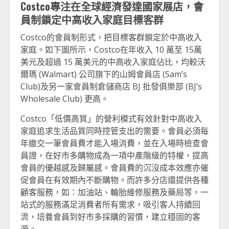
Costco
專注在全球經濟發達國家展店，會
員制鎖定中高收入家庭目標客群
Costco的會員制形式，把目標客群鎖定於中高收入
家庭。如下圖所示，Costco在年收入 10 萬至 15萬
美元及超過 15 萬美元的中高收入家庭佔比，均較沃
爾瑪 (Walmart) 公司旗下的山姆會員店 (Sam’s
Club)及另一家會員制倉儲商店 BJ 批發俱樂部 (BJ’s
Wholesale Club) 更高。
Costco「低價高質」的營利模式有效針對中高收入
家庭追求生活品質同時控管支出的需要。會員必須每
年繳交一筆會員費才能入場消費，並在入場時檢查會
員證，在好市多購物成為一項中產階級的特權，提高
會員的優越感及歸屬感。會員費的沉沒成本效應亦催
促會員在有效期內不斷購物。而許多分店還提供各種
顧客服務，如：加油站、輪胎維修服務及藥局等，一
站式的服務滿足消費者所有需求，吸引客人持續回
流，培養會員到好市多採購的習慣，建立穩固的客
源。