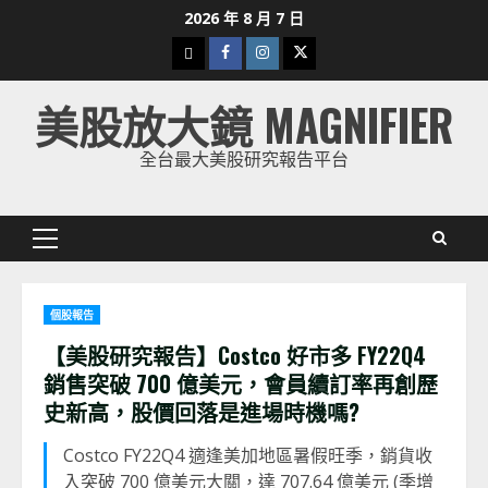
Skip
2026 年 8 月 7 日
to
下
Facebook
Instagram
Twitter
content
載
美股放大鏡 MAGNIFIER
美
股
全台最大美股研究報告平台
K
線
Primary
Menu
個股報告
【美股研究報告】Costco 好市多 FY22Q4
銷售突破 700 億美元，會員續訂率再創歷
史新高，股價回落是進場時機嗎?
Costco FY22Q4 適逢美加地區暑假旺季，銷貨收
入突破 700 億美元大關，達 707.64 億美元 (季增