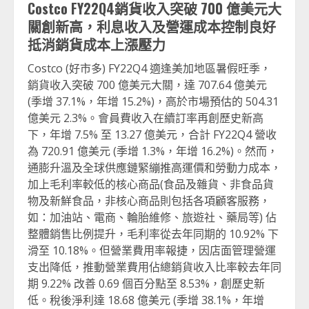
Costco FY22Q4
銷貨收入突破 700 億美元大
關創新高，利息收入及營運成本控制良好
抵消銷貨成本上漲壓力
Costco (好市多) FY22Q4 適逢美加地區暑假旺季，
銷貨收入突破 700 億美元大關，達 707.64 億美元
(季增 37.1%，年增 15.2%)，高於市場預估的 504.31
億美元 2.3%。會員費收入在續訂率再創歷史新高
下，年增 7.5% 至 13.27 億美元，合計 FY22Q4 營收
為 720.91 億美元 (季增 1.3%，年增 16.2%)。然而，
通膨升溫及全球供應鏈緊繃推高運價和勞動力成本，
加上毛利率較低的核心商品(食品及雜貨、非食品貨
物及新鮮食品，非核心商品則包括各項顧客服務，
如：加油站、電商、輪胎維修、旅遊社、藥局等) 佔
整體銷售比例提升，毛利率從去年同期的 10.92% 下
滑至 10.18%。但營業費用率報捷，因店面管理營運
支出降低，推動營業費用佔總銷貨收入比率較去年同
期 9.22% 改善 0.69 個百分點至 8.53%，創歷史新
低。稅後淨利達 18.68 億美元 (季增 38.1%，年增