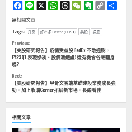
Facebook
Line
X
WhatsApp
Threads
WeChat
Evernot
Copy
分
Link
享
無相關文章
Tags:
升息
好市多Costco(COST)
美股
通膨
Continue
Previous:
【美股研究報告】疫情受益股 FedEx 不敵通膨，
Reading
FY23Q1 表現慘淡、股價滑鐵盧! 還有機會谷底翻身
嗎?
Next:
【美股研究報告】甲骨文雲端基礎建設業務成長強
勁，加上收購Cerner拓展新市場，長線看佳
相關文章