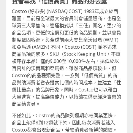
費者尋找「低價高質」商品的好去處
Costco (好市多) (NASDAQ:COST) 1983年成立於西
雅圖，目前是全球最大的會員制倉儲量販商，也是全
球第三大零售商。營運模式以「三低」聞名，更少的
商品品項、更低的定價和更低的商品週期，並以會員
制度鞏固客源。與全球前兩大零售商沃爾瑪 (WMT)
和亞馬遜 (AMZN) 不同，Costco (COST) 並不追求
商品品項的繁多，SKU（Stock Keeping Unit，不重
複庫存單品）僅約9,000至10,000件左右，遠低於以
百萬計的沃爾瑪和亞馬遜。雖然商品品項較少，但
Costco的商品種類完整，一系列「低價高質」的商
品幫助消費者省去搜索比價的時間成本，並建立「性
價比最高」的品牌形象。同時，Costco也可以藉由
大量進貨，提高議價能力，以持續提供更經濟實惠的
商品給會員。
不僅如此，Costco的商品陳列週期亦較同業更快，
商品上架僅8到12週就下架，因此每次消費者踏入
Costco都會出現新商品，帶給消費者新鮮的體驗。