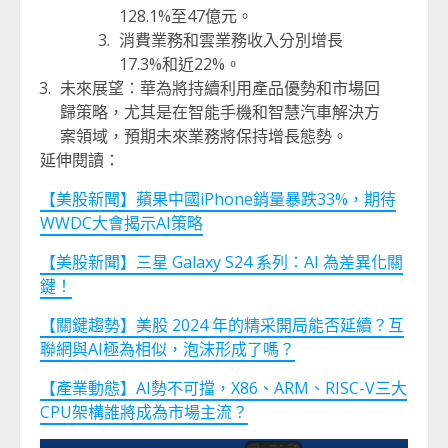
128.1%至47億元。
消費業務和雲業務收入分別增長
17.3%和近22%。
未來展望：華為將持續利用產品優勢和市場回
歸策略，尤其是在智能手機和智慧汽車解決方
案領域，預期未來業務將保持增長態勢。
延伸閱讀：
【美股新聞】蘋果中國iPhone銷量暴跌33%，期待
WWDC大會揭示AI策略
【美股新聞】三星 Galaxy S24 系列：AI 為差異化關
鍵！
【關鍵趨勢】美股 2024 年的精采開局能否延續？互
聯網與AI極為相似，泡沫形成了嗎？
【產業動態】AI勢不可擋，X86、ARM、RISC-V三大
CPU架構誰將成為市場主流？