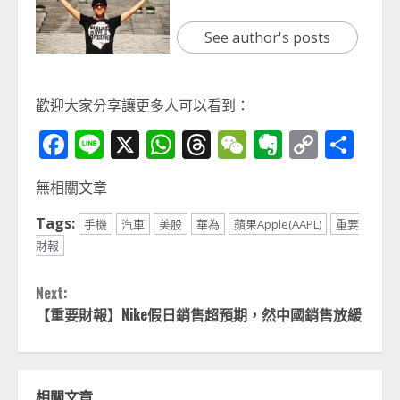
See author's posts
歡迎大家分享讓更多人可以看到：
Facebook
Line
X
WhatsApp
Threads
WeChat
Evernot
Copy
分
Link
享
無相關文章
Tags:
手機
汽車
美股
華為
蘋果Apple(AAPL)
重要
財報
Continue
Next:
Reading
【重要財報】Nike假日銷售超預期，然中國銷售放緩
相關文章