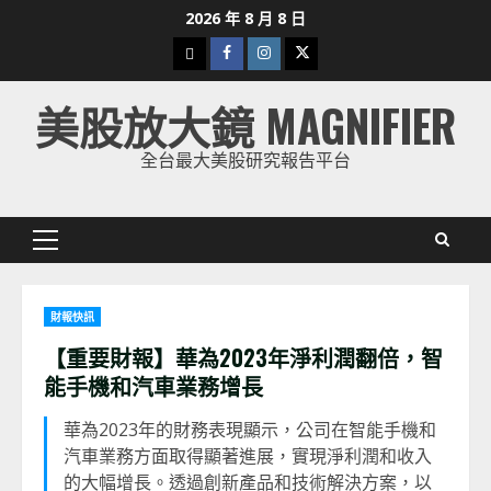
Skip
2026 年 8 月 8 日
to
下
Facebook
Instagram
Twitter
content
載
美股放大鏡 MAGNIFIER
美
股
全台最大美股研究報告平台
K
線
Primary
Menu
財報快訊
【重要財報】華為2023年淨利潤翻倍，智
能手機和汽車業務增長
華為2023年的財務表現顯示，公司在智能手機和
汽車業務方面取得顯著進展，實現淨利潤和收入
的大幅增長。透過創新產品和技術解決方案，以