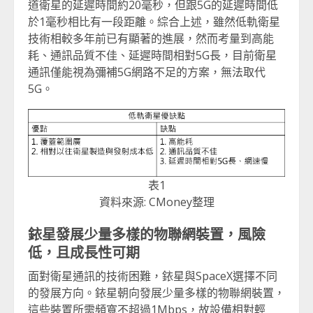
道衛星的延遲時間約20毫秒，但跟5G的延遲時間低
於1毫秒相比有一段距離。綜合上述，雖然低軌衛星
技術相較多年前已有顯著的進展，然而考量到高能
耗、通訊品質不佳、延遲時間相對5G長，目前衛星
通訊僅能視為彌補5G網路不足的方案，無法取代
5G。
表1
資料來源: CMoney整理
銥星發展少量多樣的物聯網裝置，風險
低，且成長性可期
面對衛星通訊的技術困難，銥星與SpaceX選擇不同
的發展方向。銥星朝向發展少量多樣的物聯網裝置，
這些裝置所需頻寬不超過1Mbps，故設備相對輕