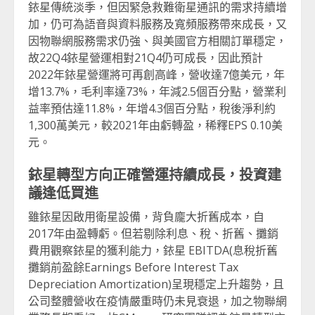
銥星傳統淡季，但因緊急救難衛星通訊的需求持續增
加，仍可為語音與資料服務及寬頻服務帶來成長，又
因物聯網服務需求仍強、與美國官方相關訂單穩定，
故22Q4銥星營運相對21Q4仍可成長，因此預計
2022年銥星營運將可再創高峰，營收達7億美元，年
增13.7%，毛利率達73%，年減2.5個百分點，營業利
益率預估達11.8%，年增4.3個百分點，稅後淨利約
1,300萬美元，較2021年由虧轉盈，稀釋EPS 0.10美
元。
銥星轉型方向正確營運持續成長，投資建
議逢低買進
雖銥星因啟用衛星設備，背負龐大折舊成本，自
2017年由盈轉虧。但若剔除利息、稅、折舊、攤銷
費用觀察銥星的獲利能力，銥星 EBITDA(息稅折舊
攤銷前盈餘Earnings Before Interest Tax
Depreciation Amortization)呈現穩定上升趨勢，且
公司整體營收在疫情嚴重時仍未見衰退，加之物聯網