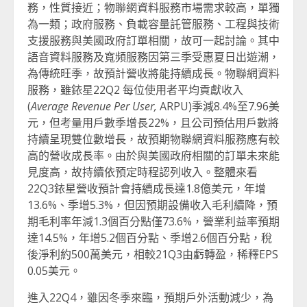
務，性質接近；物聯網資料服務市場需求較高，單獨
為一類；政府服務、負載容量託管服務、工程與技術
支援服務與美國政府訂單相關，故可一起討論。其中
語音資料服務及寬頻服務因第三季受惠夏日出遊潮，
為傳統旺季，故預計營收將能持續成長。物聯網資料
服務，雖銥星22Q2 每位使用者平均貢獻收入
(
Average Revenue Per User,
ARPU)季減8.4%至7.96美
元，但考量用戶數季增長22%，且公司預估用戶數將
持續呈現雙位數增長，故預期物聯網資料服務應有較
高的營收成長率。由於與美國政府相關的訂單未來能
見度高，故持續依預定時程認列收入。整體來看
22Q3銥星營收預計會持續成長達1.8億美元，年增
13.6%、季增5.3%，但因預期設備收入毛利續降，預
期毛利率年減1.3個百分點僅73.6%，營業利益率預期
達14.5%，年增5.2個百分點、季增2.6個百分點，稅
後淨利約500萬美元，相較21Q3由虧轉盈，稀釋EPS
0.05美元。
進入22Q4，雖因冬季來臨，預期戶外活動減少，為