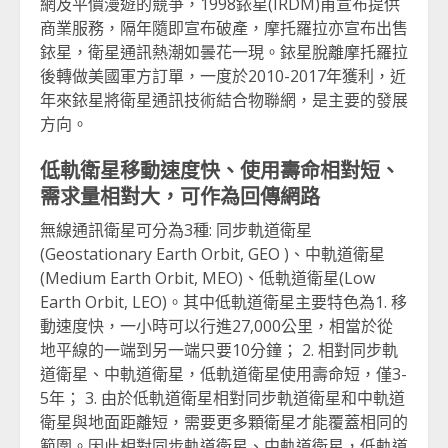
網及平價漫遊的競爭，1998銥星(IRDM)甫宣布提供
商業服務，隔年隨即宣布破產，摩托羅拉亦宣布出售
銥星，衛星通訊熱潮如曇花一現。銥星脫離摩托羅拉
後轉做美國軍方訂單，一度於2010-2017年獲利，近
年來銥星將衛星通訊技術結合物聯網，是主要的發展
方向。
低軌衛星移動速度快、使用壽命相對短、
需求量相對大，可作為回傳網路
無線通訊衛星可分為3種: 同步軌道衛星
(Geostationary Earth Orbit, GEO )、中軌道衛星
(Medium Earth Orbit, MEO)、低軌道衛星(Low
Earth Orbit, LEO)。其中低軌道衛星主要特色為1. 移
動速度快，一小時可以行進27,000公里，相當於從
地平線的一端到另一端只要10分鐘； 2. 相對同步軌
道衛星、中軌道衛星，低軌道衛星使用壽命短，僅3-
5年； 3. 由於低軌道衛星相對同步軌道衛星和中軌道
衛星與地面距離短，需要更多顆衛星才能覆蓋相同的
範圍。因此相對同步軌道衛星、中軌道衛星，低軌道