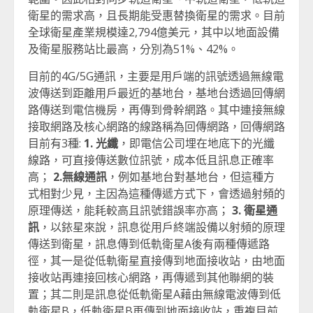
衛星的需求高，且長期能受惠替換衛星的需求。目前
全球衛星產業規模達2,794億美元，其中以地面設備
及衛星服務站比最高，分別為51%、42%。
目前的4G/5G通訊，主要是用戶端的訊號透過無線電
波傳送到距離用戶最近的基地台，基地台透過回傳網
路傳送到電信機房，再傳到骨幹網路。其中連接無線
接取網路及核心網路的線路稱為回傳網路，回傳網路
目前有3種:
1. 光纖
，即電信公司埋在地底下的光纖
線路，可直接傳送數位訊號，成本低且訊息正確率
高；
2.無線通訊
，例如基地台對基地台，但這種方
式相對少見，主因為這種傳遞方式下，會透過射頻的
原理傳送，能耗較高且訊號錯誤率亦高；
3. 衛星通
訊
，以銥星來說，訊息從用戶終端設備以射頻的原理
傳送到衛星，訊息傳到低軌衛星A後有兩種傳遞路
徑，其一是從低軌衛星直接傳到地面接收站，由地面
接收站再連接回核心網路，再傳遞到其他聯網的裝
置；其二則是訊息從低軌衛星A藉由無線電波傳到低
軌衛星B，低軌衛星B再傳到地面接收站，重複目前