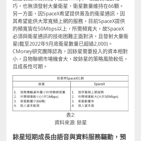
巧，也無須發射大量衛星，衛星數量維持在66顆。
另一方面，因SpaceX希望提供普及的衛星通訊，因
其希望能供大眾寬頻上網的服務，目前SpaceX提供
的頻寬皆在50Mbps以上，所需頻寬大，故SpaceX
必須與衛星通訊的技術困難正面對決，且發射大量衛
星(截至2022年9月底衛星數量已超過2,000)。
CMoney研究團隊認為，因銥星需要投入的資本相對
小，且物聯網市場機會大，故銥星的策略風險較低，
且成長性可期。
表2:
資料來源: 銥星
銥星短期成長由語音與資料服務驅動，預