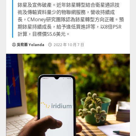
銥星及宣佈破產。近年銥星轉型結合衛星通訊技
術及傳輸資料量少的物聯網服務，營收持續成
長，CMoney研究團隊認為銥星轉型方向正確。預
期銥星持續成長，給予逢低買進評等，以8倍PSR
計算，目標價55.6美元。
吳宥蓁 Yolanda
2022 年 10 月 7 日