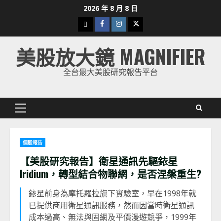
Skip
2026 年 8 月 8 日
to
下
Facebook
Instagram
Twitter
content
載
美股放大鏡 MAGNIFIER
美
股
全台最大美股研究報告平台
K
線
Primary
Menu
個股報告
【美股研究報告】衛星通訊先驅銥星
Iridium，轉型結合物聯網，是否涅槃重生?
銥星前身為摩托羅拉旗下實驗室，早在1998年就
已提供商用衛星通訊服務，然而因當時衛星通訊
成本過高、無法與固網及平價漫遊競爭，1999年