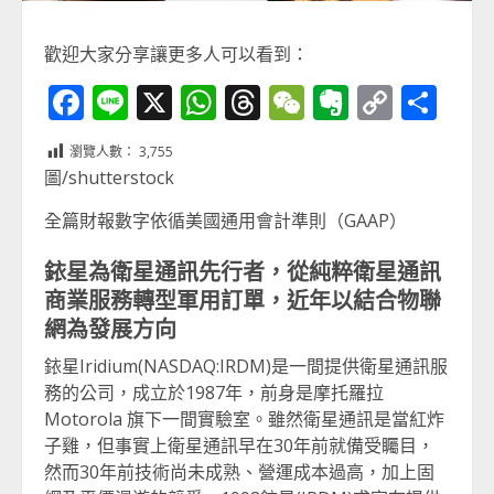
歡迎大家分享讓更多人可以看到：
Facebook
Line
X
WhatsApp
Threads
WeChat
Evernot
Copy
分
Link
享
瀏覽人數：
3,755
圖/shutterstock
全篇財報數字依循美國通用會計準則（GAAP）
銥星為衛星通訊先行者，從純粹衛星通訊
商業服務轉型軍用訂單，近年以結合物聯
網為發展方向
銥星Iridium(NASDAQ:IRDM)是一間提供衛星通訊服
務的公司，成立於1987年，前身是摩托羅拉
Motorola 旗下一間實驗室。雖然衛星通訊是當紅炸
子雞，但事實上衛星通訊早在30年前就備受矚目，
然而30年前技術尚未成熟、營運成本過高，加上固