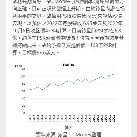
業務長期看好，故CMoney研究團隊認為銥星轉型方
向正確，目前正處於營運上升期。由於銥星尚處在損
益兩平的交界，故採用PSR(股價營收比)來評估股價
表現。以預估之2022年每股營收 6.95美元及2022年
10月6日收盤價47.84計算，目前銥星的PSR約在6.8
倍，約落在PSR河流圖中間偏下位置。因預期銥星營
運持續成長，故給予逢低買進評價，以8倍PSR計
算，目標價55.6美元。
圖4
資料來源: 銥星、CMoney整理