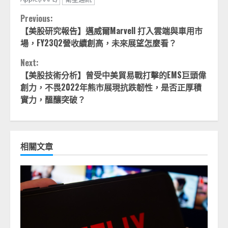
Continue
Previous:
【美股研究報告】邁威爾Marvell 打入雲端與車用市
Reading
場，FY23Q2營收續創高，未來展望怎麼看？
Next:
【美股技術分析】曾受中美貿易戰打擊的EMS巨頭偉
創力，不畏2022年熊市展現抗跌韌性，是否正厚積
實力，醞釀突破？
相關文章