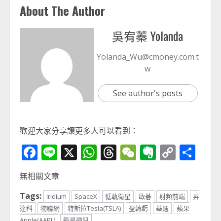
About The Author
吳宥蓁 Yolanda
Yolanda_Wu@cmoney.com.t
w
See author's posts
歡迎大家分享讓更多人可以看到：
Facebook
Line
X
WhatsApp
Threads
WeChat
Evernot
Copy
分
Link
享
無相關文章
Tags:
Iridium
SpaceX
低軌衛星
啟碁
射頻前端
昇
達科
物聯網
特斯拉Tesla(TSLA)
盈轉虧
華通
蘋果
Apple(AAPL)
衛星通訊