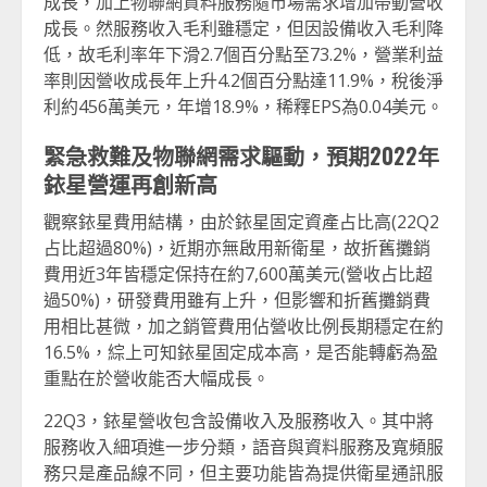
成長，加上物聯網資料服務隨市場需求增加帶動營收
成長。然服務收入毛利雖穩定，但因設備收入毛利降
低，故毛利率年下滑2.7個百分點至73.2%，營業利益
率則因營收成長年上升4.2個百分點達11.9%，稅後淨
利約456萬美元，年增18.9%，稀釋EPS為0.04美元。
緊急救難及物聯網需求驅動，預期2022年
銥星營運再創新高
觀察銥星費用結構，由於銥星固定資產占比高(22Q2
占比超過80%)，近期亦無啟用新衛星，故折舊攤銷
費用近3年皆穩定保持在約7,600萬美元(營收占比超
過50%)，研發費用雖有上升，但影響和折舊攤銷費
用相比甚微，加之銷管費用佔營收比例長期穩定在約
16.5%，綜上可知銥星固定成本高，是否能轉虧為盈
重點在於營收能否大幅成長。
22Q3，銥星營收包含設備收入及服務收入。其中將
服務收入細項進一步分類，語音與資料服務及寬頻服
務只是產品線不同，但主要功能皆為提供衛星通訊服