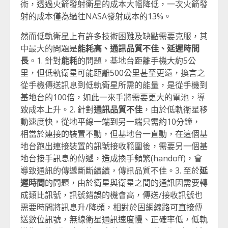
術，透過火箭發射衛星的成本大幅降低，一次火箭發
射的成本僅為過往NASA發射成本的13%。
然而低軌衛星上有許多技術困難及缺點需要克服，其
中最大的問題是
能耗高、通訊品質不佳、延遲時間
長
。1. 針對
能耗
的問題，基地台距離手機大約5公
里，但低軌衛星可能距離500公里甚至更遠，換言之
從手機傳送訊息到低軌衛星所需的能量，是從手機到
基地台的100倍，如此一來手將需要更大的電池，導
致成本上升。2. 針對
通訊品質不佳
，由於低軌衛星移
動速度快，從地平線一端到另一端只需約10分鐘，
相當於連接的裝置不動，但基地台一直動，在這個基
地台跑出連接裝置的訊號接收範圍後，需要另一個基
地台接手訊息的傳遞，造成換手頻繁(handoff)，會
導致通訊的傳遞斷斷續續，傳訊品質不佳。3. 至於
延
遲時間
的問題，由於衛星與衛星之間的通訊因需要轉
成類比訊號，訊號錯誤的機會高，傳送/接收訊號也
需要時間將訊息升/降頻，相對於固網線路可直接傳
送數位訊號，無線衛星通訊速度慢、正確率低，低軌