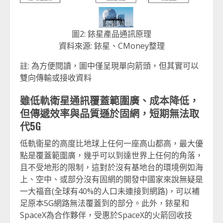
圖2: 銥星產品通訊原理
資料來源: 銥星、CMoney整理
註: 為方便閱讀，圖中僅呈現單向箭頭，但其實可以
雙向傳輸或接收資料
雖低軌衛星通訊覆蓋範圍廣、成本降低，
但傳遞效率與品質遜於固網，短期無法取
代5G
低軌衛星的高度比地球上任何一座高山都高，最大優
點是覆蓋範圍廣，幾乎可以到達世界上任何的角落，
且不受地形的限制，這對於沒有基地台的環境例如海
上、空中、或部分沒有固網的開發中國家來說無疑是
一大福音(全球有40%的人口未連接到網路)，可以補
足原本5G網路無法覆蓋到的部分。此外，銥星和
SpaceX為合作夥伴，受惠於SpaceX的火箭回收技