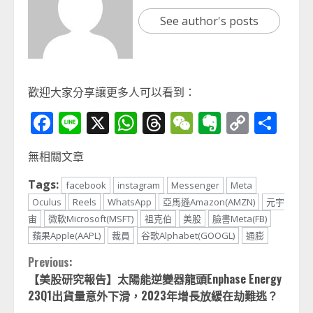
See author's posts
歡迎大家分享讓更多人可以看到：
Facebook
Line
X
WhatsApp
Threads
WeChat
Evernot
Copy
分
Link
享
無相關文章
Tags:
facebook
instagram
Messenger
Meta
Oculus
Reels
WhatsApp
亞馬遜Amazon(AMZN)
元宇
宙
微軟Microsoft(MSFT)
祖克伯
美股
臉書Meta(FB)
蘋果Apple(AAPL)
裁員
谷歌Alphabet(GOOGL)
通膨
Continue
Previous:
【美股研究報告】太陽能逆變器龍頭Enphase Energy
Reading
23Q1出貨量意外下滑，2023年增長放緩在劫難逃？