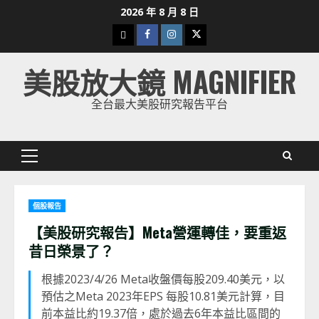
Skip
2026 年 8 月 8 日
to
下
Facebook
Instagram
Twitter
content
載
美股放大鏡 MAGNIFIER
美
股
全台最大美股研究報告平台
K
線
Primary
Menu
個股報告
【美股研究報告】Meta營運轉佳，要重返
昔日榮景了？
根據2023/4/26 Meta收盤價每股209.40美元，以
預估之Meta 2023年EPS 每股10.81美元計算，目
前本益比約19.37倍，處於過去6年本益比區間的