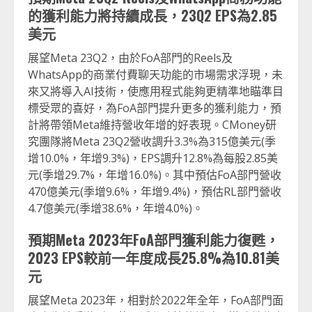
的獲利能力將持續成長，23Q2 EPS
為2.85
美元
展望Meta 23Q2，由於FoA部門的Reels及
WhatsApp的商業付費聊天功能的市場需求浮現，未
來又將導入AI技術，使應用程式能夠更精準地瞄準目
標受眾的喜好，為FoA部門提升更多的獲利能力，預
計將帶領Meta維持營收年增的好表現。CMoney研
究團隊將Meta 23Q2營收調升3.3%為315億美元(季
增10.0%，年增9.3%)，EPS調升12.8%為每股2.85美
元(季增29.7%，年增16.0%)。其中預估FoA部門營收
470億美元(季增9.6%，年增9.4%)，預估RL部門營收
4.7億美元(季增38.6%，年增4.0%)。
預期Meta 2023
年FoA
部門獲利能力復甦，
2023 EPS
較前一年度成長25.8%
為10.81
美
元
展望Meta 2023年，相對於2022年全年，FoA部門面