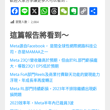
歡迎大家分享讓更多人可以看到：
Facebook
Line
X
WhatsApp
Threads
WeChat
Evernot
Copy
分
Link
享
瀏覽人數：
2,684
這篇報告將看到～
Meta源自Facebook， 是間全球性網際網路科技公
司，亦是MAMAA之一
Meta 23Q1營收雖高於預期，但由於RL部門虧損龐
大，導致23Q1 EPS低於預期
Meta FoA部門Reels及商業付費聊天功能的變現能力
浮現，年成長率再度轉正
Meta RL部門持續虧損，2023年不排除繼續出現虧
損問題
2023效率年，Meta半年內已裁員3波